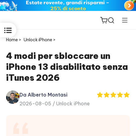
Home >
Unlock iPhone >
4 modi per sbloccare un
iPhone 13 disabilitato senza
ReiBoot
iTunes 2026
for iOS
Da Alberto Montasi
PDNob
2026-08-05 /
Unlock iPhone
New
PDF
Editor
iAnyGo