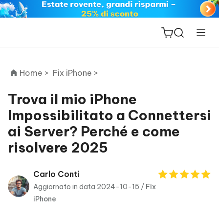
Home >
Fix iPhone >
Trova il mio iPhone
Impossibilitato a Connettersi
ReiBoot
ai Server? Perché e come
for iOS
risolvere 2025
PDNob
New
PDF
Carlo Conti
Editor
Aggiornato in data 2024-10-15 /
Fix
iPhone
iAnyGo