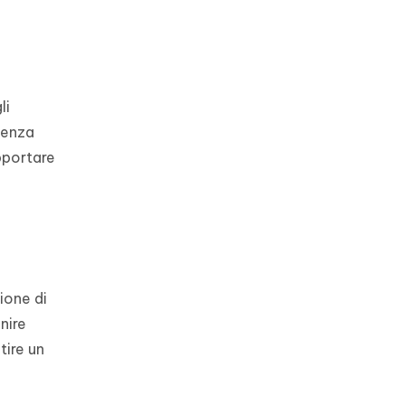
li
ienza
pportare
ione di
nire
tire un