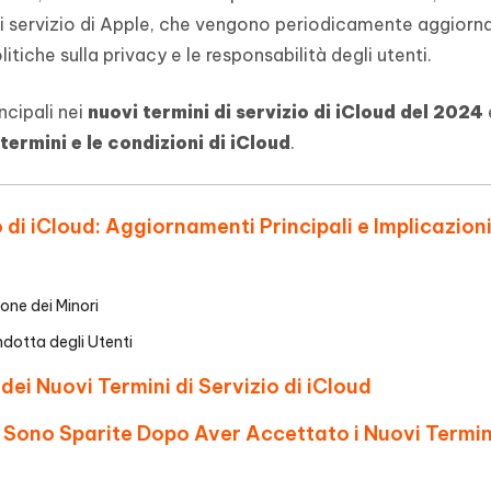
- Mac Data Recovery
iapositive in pochi secondi con
Riassumitore di documenti PDF con 
di servizio di Apple, che vengono periodicamente aggiorna
e i file eliminati su Mac
olitiche sulla privacy e le responsabilità degli utenti.
Tenorshare AI Writer
Hot
New
hare AI Bypass
 - APP Android Fake GPS
iCareFone Transfer APP
Scrivere in modo più intelligente, pi
ncipali nei
nuovi termini di servizio di iCloud del 2024
re i contenuti dell' AI in
veloce e migliore con l'AI
 la posizione di Android senza
Trasferire chat Whatsapp
 simili a quelli umani
Android/iPhone
termini e le condizioni di iCloud
.
eanup Pro
iPhone con AI gratis
io di iCloud: Aggiornamenti Principali e Implicazion
ione dei Minori
ndotta degli Utenti
dei Nuovi Termini di Servizio di iCloud
e Sono Sparite Dopo Aver Accettato i Nuovi Termin