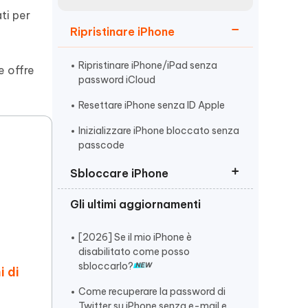
incredibili funzionalità
Vedere Ora
AI
ti per
Ripristinare iPhone
Iniziare
ù
Altri Consigli Utili
Ripristinare iPhone/iPad senza
e offre
password iCloud
Resettare iPhone senza ID Apple
Inizializzare iPhone bloccato senza
i
passcode
Altri Consigli Utili
Sbloccare iPhone
Gli ultimi aggiornamenti
Sbloccare iPhone/iPad Bloccato
dal Proprietario
[2026] Se il mio iPhone è
Sbloccare un iPhone Non
disabilitato come posso
Disponibile
sbloccarlo?
i di
Sbloccare iPhone disabilitato
Come recuperare la password di
senza codice
Twitter su iPhone senza e-mail e