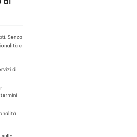
 di
ati. Senza
ionalità e
rvizi di
r
 termini
onalità
 sulla