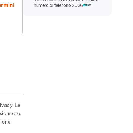
ermini
numero di telefono 2026
e
ivacy. Le
 sicurezza
zione