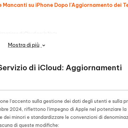
e Mancanti su iPhone Dopo l'Aggiornamento dei T
nizzazione di iCloud per le Note
Mostra di più
Recente"
Blocco di iCloud e Password Dimenticata, Soluzion
i Servizio di iCloud: Aggiornamenti
ovi Termini di Servizio di iCloud
e l'accento sulla gestione dei dati degli utenti e sulla pr
bre 2024, riflettono l'impegno di Apple nel potenziare la
ione dei minori e standardizzare le convenzioni di denomina
scuna di queste modifiche: