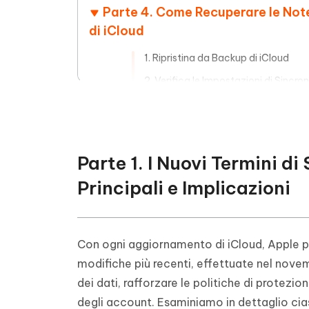
Parte 4. Come Recuperare le Not
di iCloud
1. Ripristina da Backup di iCloud
2. Verifica le Impostazioni di Sincro
3. Controlla su iCloud.com le Note
4. Controlla le Note "Cancellate di 
Parte 5. Problemi con Apple ID, 
Parte 1. I Nuovi Termini d
Facile!
Principali e Implicazioni
Parte 6. Domande Frequenti sui Nu
Conclusione
Con ogni aggiornamento di iCloud, Apple pon
modifiche più recenti, effettuate nel novem
dei dati, rafforzare le politiche di protez
degli account. Esaminiamo in dettaglio cia