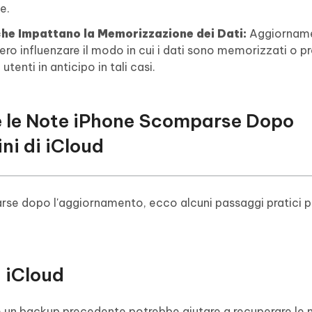
e.
che Impattano la Memorizzazione dei Dati:
Aggiorname
bbero influenzare il modo in cui i dati sono memorizzati o p
tenti in anticipo in tali casi.
e le Note iPhone Scomparse Dopo
ni di iCloud
se dopo l'aggiornamento, ecco alcuni passaggi pratici pe
i iCloud
nare un backup precedente potrebbe aiutare a recuperare le 