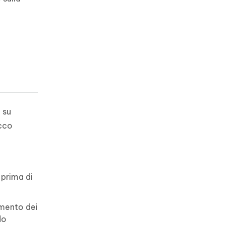
 su
Ecco
 prima di
amento dei
do