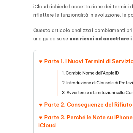
4DDiG - Windows Data Recovery
4DDiG 
OCR & conversione PDF online gratis
Creare d
iCloud richiede l'accettazione dei termini 
l'AI
Recuperare i file cancellati in Windows
Recuperar
Mobile
Gratis
riflettere le funzionalità in evoluzione, le p
PixPretty AI Photo Editor
Tenors
iAnyGo- iOS APP
iAnyGo
Strumento gratuito di fotoritocco con
Vedi Tutti i Prodotti
Questo articolo analizza i cambiamenti pri
IA
Trasforma
Cambiare la posizione dell'iPhone senza
Cambiare
contenuti
PC
PC
una guida su se
non riesci ad accettare i 
UltData for Android APP
APP Cl
Recuperare i dati Android senza PC
Pulire l'
Parte 1. I Nuovi Termini di Serviz
1. Cambio Nome dell'Apple ID
2. Introduzione di Clausole di Protez
3. Avvertenze e Limitazioni sulla Co
Parte 2. Conseguenze del Rifiuto 
Parte 3. Perché le Note su iPhon
iCloud