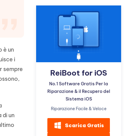
incredibili funzionalità
Vedere Ora
AI
Iniziare
ù
Altri Consigli Utili
o è un
uisce i
Altri Consigli Utili
ur sempre
ReiBoot for iOS
possono,
No.1 Software Gratis Per la
Riparazione & il Recupero del
Sistema iOS
a
Riparazione Facile & Veloce
 di un
ultimo
Scarica Gratis