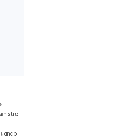
e
sinistro
 quando