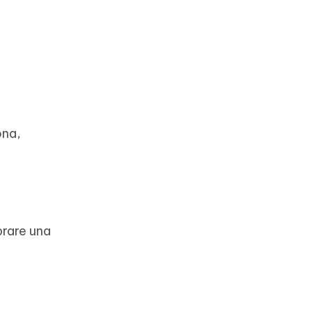
ona,
brare una