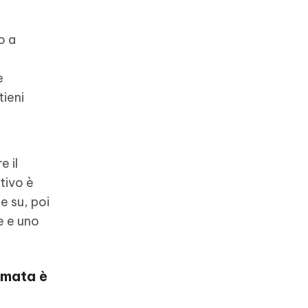
o a
e
tieni
 il
itivo è
e su, poi
e e uno
amata è