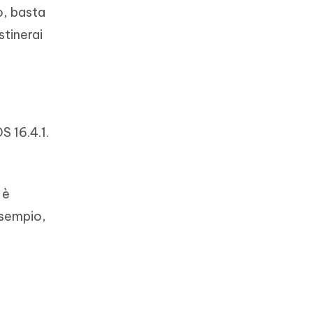
o, basta
stinerai
S 16.4.1.
 è
esempio,