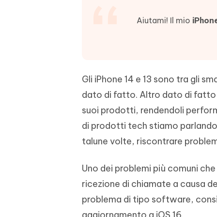
4DDiG - Windows Data Recovery
4DDiG 
OCR & conversione PDF online gratis
Creare d
l'AI
Recuperare i file cancellati in Windows
Recuperar
Mobile
Aiutami! Il mio
iPhone
Gratis
PixPretty AI Photo Editor
Tenors
iAnyGo- iOS APP
iAnyGo
Strumento gratuito di fotoritocco con
Vedi Tutti i Prodotti
IA
Trasforma
Cambiare la posizione dell'iPhone senza
Cambiare
contenuti
PC
PC
Gli iPhone 14 e 13 sono tra gli s
UltData for Android APP
APP Cl
dato di fatto. Altro dato di fatto
Recuperare i dati Android senza PC
Pulire l'
suoi prodotti, rendendoli perfor
di prodotti tech stiamo parlando 
talune volte, riscontrare proble
Uno dei problemi più comuni che 
ricezione di chiamate a causa del
problema di tipo software, consi
aggiornamento a iOS 16.