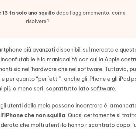
- Mac Data Recovery
iapositive in pochi secondi con
Riassumitore di documenti PDF con 
e i file eliminati su Mac
 13 fa solo uno squillo
dopo l'aggiornamento, come
Tenorshare AI Writer
Hot
New
risolvere?
hare AI Bypass
 - APP Android Fake GPS
iCareFone Transfer APP
Scrivere in modo più intelligente, pi
re i contenuti dell' AI in
veloce e migliore con l'AI
 la posizione di Android senza
Trasferire chat Whatsapp
 simili a quelli umani
Android/iPhone
martphone più avanzati disponibili sul mercato e quest
eanup Pro
 inconfutabile è la maniacalità con cui la Apple costr
iPhone con AI gratis
manti sia nell’hardware che nel software. Tuttavia, p
e per quanto “perfetti”, anche gli iPhone e gli iPad 
mi più o meno seri, soprattutto lato software.
gli utenti della mela possono incontrare è la mancat
l’
iPhone che non squilla
. Quasi certamente si tratta
derato che molti utenti lo hanno riscontrato dopo l’