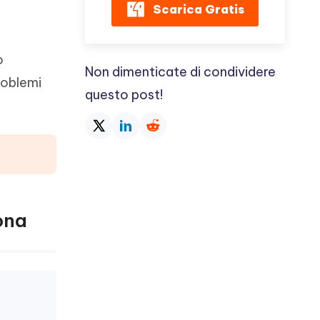
Scarica Gratis
o
Non dimenticate di condividere
roblemi
questo post!
ona