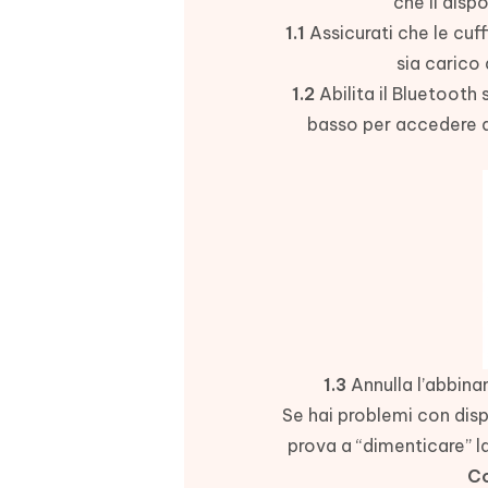
che il disp
1.1
Assicurati che le cuf
sia carico
1.2
Abilita il Bluetooth 
basso per accedere al
1.3
Annulla l’abbina
Se hai problemi con dispo
prova a “dimenticare” l
Co