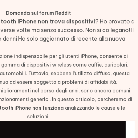
- Mac Data Recovery
iapositive in pochi secondi con
Riassumitore di documenti PDF con 
e i file eliminati su Mac
Domanda sul forum Reddit
Tenorshare AI Writer
Hot
tooth iPhone non trova dispositivi
? Ho provato a
New
hare AI Bypass
 - APP Android Fake GPS
iCareFone Transfer APP
Scrivere in modo più intelligente, pi
iverse volte ma senza successo. Non si collegano! Il
re i contenuti dell' AI in
veloce e migliore con l'AI
 la posizione di Android senza
Trasferire chat Whatsapp
o danni Ho solo aggiornato di recente alla nuova
 simili a quelli umani
Android/iPhone
eanup Pro
zione indispensabile per gli utenti iPhone, consente di
iPhone con AI gratis
gamma di dispositivi wireless come cuffie, auricolari,
automobili. Tuttavia, sebbene l’utilizzo diffuso, questa
ua ad essere soggetta a problemi di affidabilità.
iglioramenti nel corso degli anni, sono ancora comuni
nzionamenti generici. In questo articolo, cercheremo di
tooth iPhone non funziona
analizzando le cause e le
soluzioni.