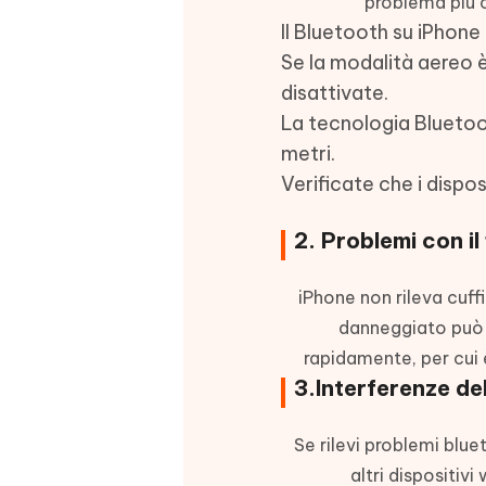
problema più c
Il Bluetooth su iPhone
Se la modalità aereo è
disattivate.
La tecnologia Bluetoo
metri.
Verificate che i disposi
2. Problemi con il
iPhone non rileva cuff
danneggiato può 
rapidamente, per cui 
3.Interferenze de
Se rilevi problemi blu
altri dispositiv