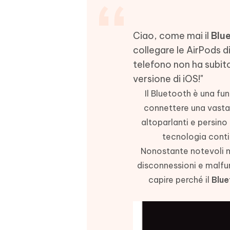
4DDiG - Windows Data Recovery
4DDiG 
OCR & conversione PDF online gratis
Creare d
l'AI
Recuperare i file cancellati in Windows
Recuperar
Mobile
Gratis
PixPretty AI Photo Editor
Ciao, come mai il
Blue
Tenors
iAnyGo- iOS APP
iAnyGo
Strumento gratuito di fotoritocco con
Vedi Tutti i Prodotti
collegare le AirPods d
IA
Trasforma
Cambiare la posizione dell'iPhone senza
Cambiare
telefono non ha subit
contenuti
PC
PC
versione di iOS!"
UltData for Android APP
APP Cl
Il Bluetooth è una fun
Recuperare i dati Android senza PC
Pulire l'
connettere una vasta 
altoparlanti e persino 
tecnologia contin
Nonostante notevoli m
disconnessioni e malfu
capire perché il
Blue