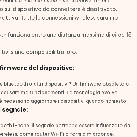
omune e che può avere diverse cause, tra cui:
 o sul dispositivo da connettere è disattivato.
 attiva, tutte le connessioni wireless saranno
th funziona entro una distanza massima di circa 15
tivi siano compatibili tra loro.
 firmware del dispositivo:
ie bluetooth o altri dispositivi? Un firmware obsoleto o
causare malfunzionamenti. La tecnologia evolve
è necessario aggiornare i dispositivi quando richiesto.
l segnale:
etooth iPhone, il segnale potrebbe essere influenzato da
i wireless, come router Wi-Fi o forni a microonde.