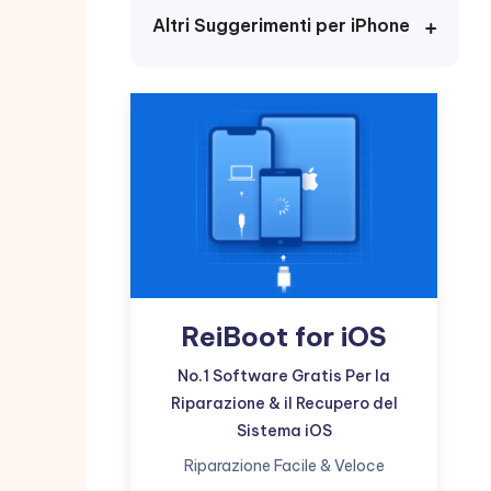
incredibili funzionalità
Vedere Ora
AI
Altri Suggerimenti per iPhone
Iniziare
ù
Altri Consigli Utili
Altri Consigli Utili
ReiBoot for iOS
No.1 Software Gratis Per la
Riparazione & il Recupero del
Sistema iOS
Riparazione Facile & Veloce