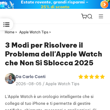
Home >
Apple Watch Tips >
3 Modi per Risolvere il
Problema dell'Apple Watch
ReiBoot
che Non Si Sblocca 2025
for iOS
Da Carlo Conti
PDNob
2026-08-05 /
Apple Watch Tips
New
PDF
Editor
L'Apple Watch è un orologio intelligente che si
collega al tuo iPhone e ti permette di gestire
iAnyGo