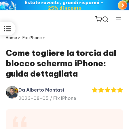
Home >
Fix iPhone >
Come togliere la torcia dal
blocco schermo iPhone:
ReiBoot
guida dettagliata
for iOS
Da Alberto Montasi
PDNob
2026-08-05 /
Fix iPhone
New
PDF
Editor
iAnyGo