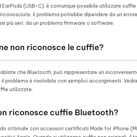
 EarPods (USB-C), è comunque possibile utilizzare cuffie
o riconosciute, il problema potrebbe dipendere da un erro
si più seri, da un problema firmware o software.
ne non riconosce le cuffie?
 cablate che Bluetooth, può rappresentare un inconvenient
i, il problema è risolvibile con semplici accorgimenti. Ve
ffie utilizzate.
on riconosce cuffie Bluetooth?
do ottimale con accessori certificati Made for iPhone (M
sitivi Apple. Quando si utilizzano cuffie non originali, il 