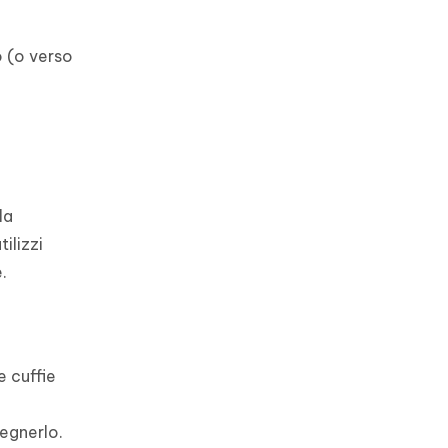
o (o verso
la
ilizzi
.
e cuffie
pegnerlo.