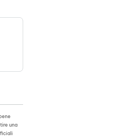
bbene
tire una
iciali