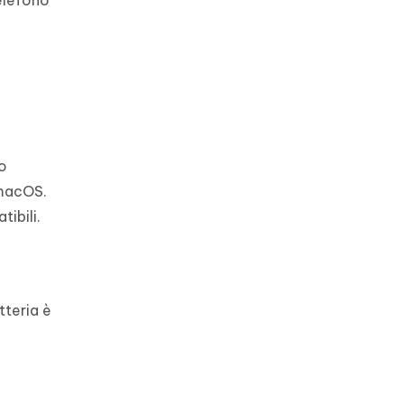
to
 macOS.
ibili.
tteria è
e