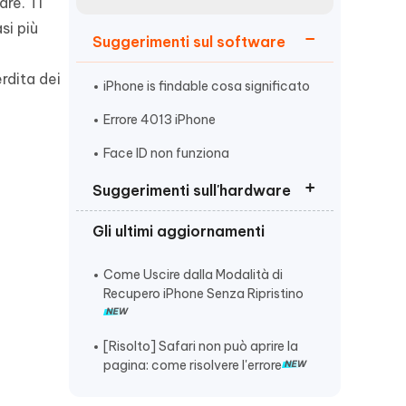
incredibili funzionalità
re. Ti
Vedere Ora
AI
si più
Suggerimenti sul software
Iniziare
rdita dei
ù
Altri Consigli Utili
iPhone is findable cosa significato
Errore 4013 iPhone
Face ID non funziona
Suggerimenti sull'hardware
Altri Consigli Utili
Gli ultimi aggiornamenti
Nessun servizio iPhone come
risolvere
Come Uscire dalla Modalità di
iPhone 15 si scarica velocemente
Recupero iPhone Senza Ripristino
ghost touch iPhone
[Risolto] Safari non può aprire la
pagina: come risolvere l'errore