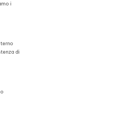
amo i
nterno
stenza di
to