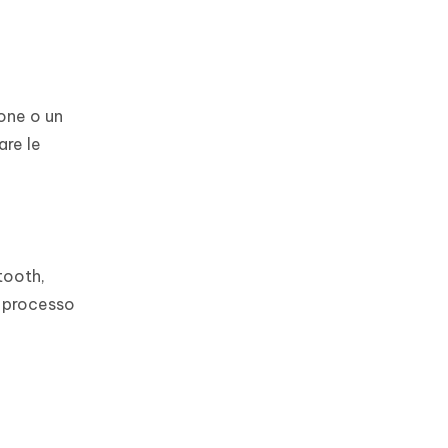
hone o un
are le
tooth,
l processo