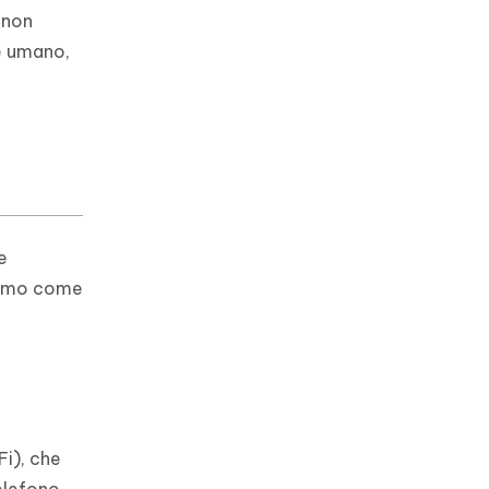
 non
re umano,
e
diamo come
Fi), che
telefono