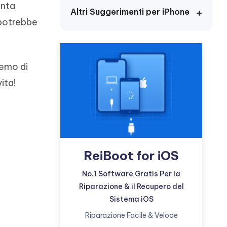
incredibili funzionalità
unta
Vedere Ora
AI
Altri Suggerimenti per iPhone
 potrebbe
Iniziare
ù
Altri Consigli Utili
remo di
ita!
Altri Consigli Utili
ReiBoot for iOS
No.1 Software Gratis Per la
Riparazione & il Recupero del
Sistema iOS
Riparazione Facile & Veloce