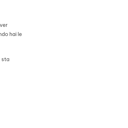
over
do hai le
 sta