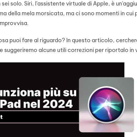
ei solo. Siri, l'assistente virtuale di Apple, è un'aggi
- Mac Data Recovery
iapositive in pochi secondi con
Riassumitore di documenti PDF con 
e i file eliminati su Mac
tema della mela morsicata, ma ci sono momenti in cui
Tenorshare AI Writer
Hot
New
improvvisa.
hare AI Bypass
 - APP Android Fake GPS
iCareFone Transfer APP
Scrivere in modo più intelligente, pi
re i contenuti dell' AI in
veloce e migliore con l'AI
 la posizione di Android senza
Trasferire chat Whatsapp
 simili a quelli umani
Android/iPhone
a puoi fare al riguardo? In questo articolo, cerche
e suggeriremo alcune utili correzioni per riportalo in v
eanup Pro
iPhone con AI gratis