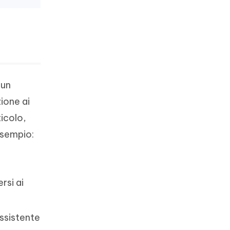
 un
zione ai
ticolo,
esempio:
rsi ai
assistente