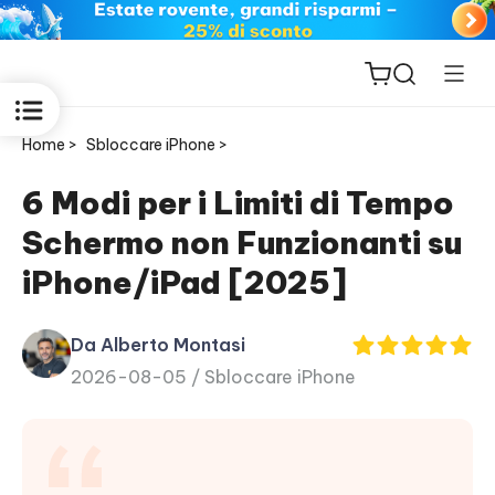
Home >
Sbloccare iPhone >
6 Modi per i Limiti di Tempo
Schermo non Funzionanti su
ReiBoot
iPhone/iPad [2025]
for iOS
Da Alberto Montasi
PDNob
2026-08-05 /
Sbloccare iPhone
New
PDF
Editor
iAnyGo