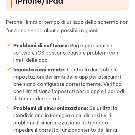
iPhone/iPad
funzionano
D1: Perché il mio controllo parentale non funziona
Perché i limiti di tempo di utilizzo dello schermo non
sull'iPhone?
funziona? Ecco alcune possibili ragioni:
D2: Perché mio figlio può ignorare i limiti di tempo di
utilizzo dello schermo su iPhone?
Problemi di software:
Bug o problemi nel
software iOS possono causare problemi con i
Conclusione
limiti delle app.
Impostazioni errate:
Controlla due volte le
impostazioni dei limiti delle app per assicurarti
che siano configurate correttamente. Verifica
che i limiti siano impostati per le app e i periodi
di tempo desiderati.
Problemi di sincronizzazione:
Se utilizzi la
Condivisione in Famiglia o più dispositivi, i
problemi di sincronizzazione potrebbero
impedire il corretto funzionamento dei limiti