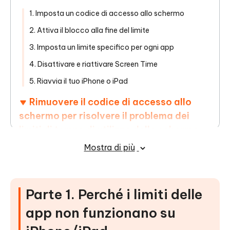
1. Imposta un codice di accesso allo schermo
2. Attiva il blocco alla fine del limite
3. Imposta un limite specifico per ogni app
4. Disattivare e riattivare Screen Time
5. Riavvia il tuo iPhone o iPad
Rimuovere il codice di accesso allo
schermo per risolvere il problema dei
limiti di tempo di utilizzo dello schermo
Mostra di più
Parte 3. Come risolvere il problema dei
limiti dell'app Screen Time che
Parte 1. Perché i limiti delle
scompaiono
app non funzionano su
Parte 4. Domande frequenti sui limiti di
tempo di utilizzo per lo schermo che non