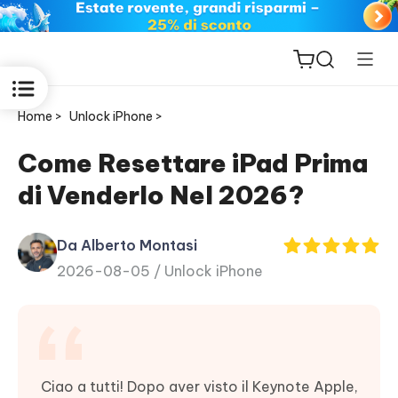
Home >
Unlock iPhone >
Come Resettare iPad Prima
di Venderlo Nel 2026?
ReiBoot
for iOS
Da Alberto Montasi
2026-08-05 /
Unlock iPhone
PDNob
New
PDF
Editor
iAnyGo
Ciao a tutti! Dopo aver visto il Keynote Apple,