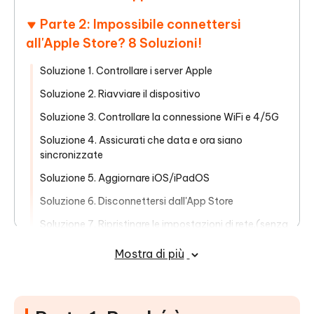
Parte 2: Impossibile connettersi
all'Apple Store? 8 Soluzioni!
Soluzione 1. Controllare i server Apple
Soluzione 2. Riavviare il dispositivo
Soluzione 3. Controllare la connessione WiFi e 4/5G
Soluzione 4. Assicurati che data e ora siano
sincronizzate
Soluzione 5. Aggiornare iOS/iPadOS
Soluzione 6. Disconnettersi dall'App Store
Soluzione 7. Ripristinare le impostazioni di rete.(senza
perdita di dati)
Mostra di più
Soluzione 8. Problemi dopo un aggiornamento o il
Sideloading? Ripara i bug senza perdere i dati!
(100%)