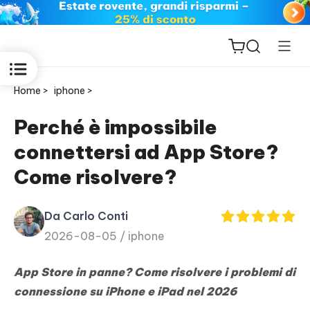
Home >
iphone >
Perché è impossibile
connettersi ad App Store?
ReiBoot
Come risolvere?
for iOS
Da Carlo Conti
PDNob
2026-08-05 /
iphone
New
PDF
Editor
App Store in panne? Come risolvere i problemi di
connessione su iPhone e iPad nel 2026
iAnyGo