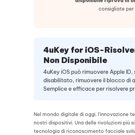
disponibile riprova in s
4DDiG - Windows Data Recovery
4DDiG 
OCR & conversione PDF online gratis
Creare d
consigliate pe
l'AI
Recuperare i file cancellati in Windows
Recuperar
Mobile
Gratis
PixPretty AI Photo Editor
Tenors
iAnyGo- iOS APP
iAnyGo
Strumento gratuito di fotoritocco con
Vedi Tutti i Prodotti
IA
Trasforma
Cambiare la posizione dell'iPhone senza
Cambiare
contenuti
PC
PC
4uKey for iOS-Risolver
UltData for Android APP
APP Cl
Non Disponibile
Recuperare i dati Android senza PC
Pulire l'
4uKey iOS può rimuovere Apple ID,
disabilitato, rimuovere il blocco di 
Semplice e efficace per risolvere p
Nel mondo digitale di oggi, l'innovazione t
nostri dispositivi. Una delle rivoluzioni più 
tecnologia di riconoscimento facciale svil