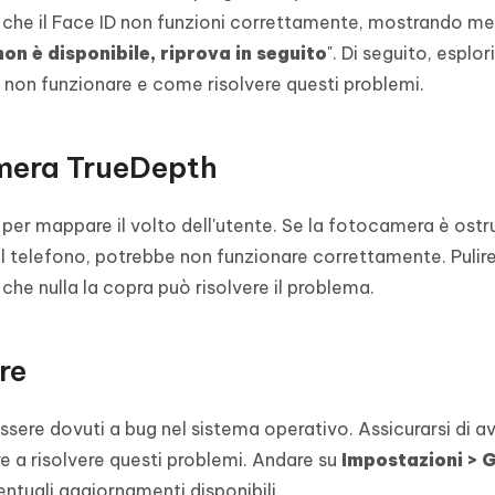
re che il Face ID non funzioni correttamente, mostrando m
non è disponibile, riprova in seguito
". Di seguito, esplo
be non funzionare e come risolvere questi problemi.
amera TrueDepth
 per mappare il volto dell'utente. Se la fotocamera è ostr
l telefono, potrebbe non funzionare correttamente. Pulir
he nulla la copra può risolvere il problema.
re
essere dovuti a bug nel sistema operativo. Assicurarsi di a
are a risolvere questi problemi. Andare su
Impostazioni > G
entuali aggiornamenti disponibili.