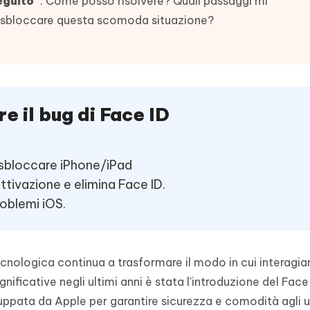
eguito”
. Come posso risolvere? Quali passaggi mi
- Mac Data Recovery
iapositive in pochi secondi con
Riassumitore di documenti PDF con 
r sbloccare questa scomoda situazione?
e i file eliminati su Mac
Tenorshare AI Writer
Hot
New
hare AI Bypass
 - APP Android Fake GPS
iCareFone Transfer APP
Scrivere in modo più intelligente, pi
re i contenuti dell' AI in
veloce e migliore con l'AI
 la posizione di Android senza
Trasferire chat Whatsapp
 simili a quelli umani
Android/iPhone
e il bug di Face ID
eanup Pro
iPhone con AI gratis
 sbloccare iPhone/iPad
attivazione e elimina Face ID.
roblemi iOS.
ecnologica continua a trasformare il modo in cui interagi
significative negli ultimi anni è stata l'introduzione del Face
uppata da Apple per garantire sicurezza e comodità agli u