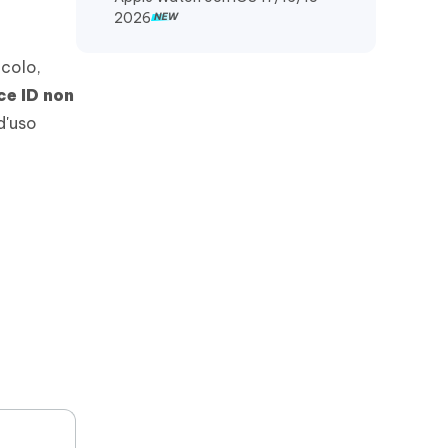
2026
icolo,
ce ID non
d'uso