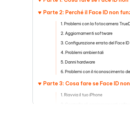
Parte 2: Perché il Face ID non fu
1. Problemi con la fotocamera True
2. Aggiornamenti software
3. Configurazione errata del Face ID
4. Problemi ambientali
5. Danni hardware
6. Problemi con il riconoscimento de
Parte 3: Cosa fare se Face ID non
1. Riavvia il tuo iPhone
2. Controlla gli aggiornamenti soft
3. Ripristina le impostazioni di Face 
4. Controlla la fotocamera TrueDep