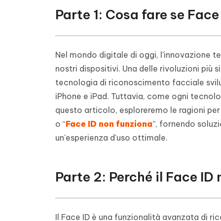
5. Resetta tutte le impostazioni
Parte 1: Cosa fare se Face
6. Sbloccare un iPhone con Face ID
Risolvere Face ID Non Funziona 
Nel mondo digitale di oggi, l'innovazione t
nostri dispositivi. Una delle rivoluzioni più 
tecnologia di riconoscimento facciale svil
iPhone e iPad. Tuttavia, come ogni tecnolog
questo articolo, esploreremo le ragioni per 
o “
Face ID non funziona
”, fornendo soluzi
un'esperienza d'uso ottimale.
Parte 2: Perché il Face ID
Il Face ID è una funzionalità avanzata di 