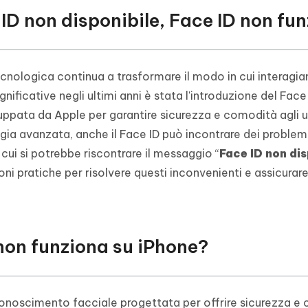
 ID non disponibile, Face ID non fu
 non disponibile con Tenorshare 4uKey
via Tenorshare 4uKey
HOT
ecnologica continua a trasformare il modo in cui interagi
significative negli ultimi anni è stata l'introduzione del Face
uppata da Apple per garantire sicurezza e comodità agli u
ia avanzata, anche il Face ID può incontrare dei problemi
cui si potrebbe riscontrare il messaggio “
Face ID non dis
oni pratiche per risolvere questi inconvenienti e assicurar
 non funziona su iPhone?
riconoscimento facciale progettata per offrire sicurezza 