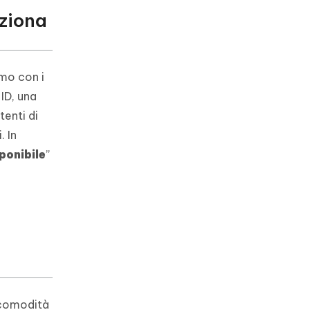
nziona
amo con i
 ID, una
tenti di
. In
ponibile
”
e
e comodità