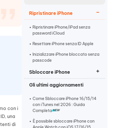
incredibili funzionalità
Vedere Ora
AI
Ripristinare iPhone
Iniziare
ù
Altri Consigli Utili
Ripristinare iPhone/iPad senza
password iCloud
Resettare iPhone senza ID Apple
Inizializzare iPhone bloccato senza
passcode
Altri Consigli Utili
Sbloccare iPhone
Gli ultimi aggiornamenti
Sbloccare iPhone/iPad Bloccato
dal Proprietario
Come Sbloccare iPhone 16/15/14
Sbloccare un iPhone Non
con iTunes nel 2026 : Guida
amo con i
Disponibile
Completa
 ID, una
Sbloccare iPhone disabilitato
È possibile sbloccare iPhone con
tenti di
senza codice
Apple Watch con iOS 17/16/15