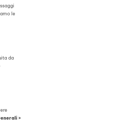
essaggi
riamo le
uita da
e
vere
enerali >