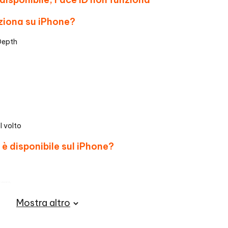
nziona su iPhone?
Depth
l volto
 è disponibile sul iPhone?
ware
ID
Mostra altro
th