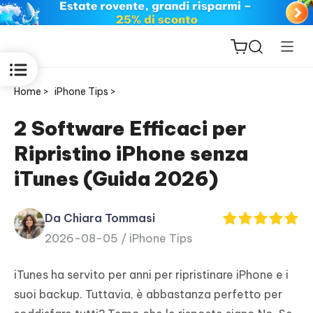
Home >
iPhone Tips >
2 Software Efficaci per
Ripristino iPhone senza
ReiBoot
iTunes (Guida 2026)
for iOS
Da Chiara Tommasi
PDNob
2026-08-05 /
iPhone Tips
New
PDF
Editor
iTunes ha servito per anni per ripristinare iPhone e i
suoi backup. Tuttavia, è abbastanza perfetto per
iAnyGo