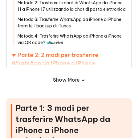
Metodo 2: Trasferire le chat di WhatsApp da iPhone
11 a iPhone 17 utilizzando la chat di posta elettronica
Metodo 3: Trasferire WhatsApp da iPhone a iPhone
tramite il backup di iTunes
Metodo 4: Trasferire WhatsApp da iPhone a iPhone
via QR code?
Nuovità
Parte 2: 2 modi per trasferire
WhatsApp da iPhone a iPhone
17/16/15/14 con iCloud
Show More
Modo 1: Come trasferire le chat di WhatsApp da
iPhone a iPhone tramite la disinstallazione di
WhatsApp
Parte 1: 3 modi per
Modo 2: Come trasferire i messaggi di WhatsApp da
iPhone a iPhone tramite la configurazione
trasferire WhatsApp da
iPhone a iPhone