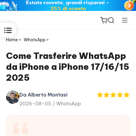
Home >
WhatsApp >
Come Trasferire WhatsApp
da iPhone a iPhone 17/16/15
ReiBoot
2025
for iOS
Da Alberto Montasi
PDNob
2026-08-05 /
WhatsApp
New
PDF
Editor
iAnyGo