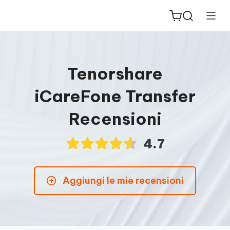
Tenorshare
iCareFone Transfer
ReiBoot
Recensioni
for iOS
4.7
PDNob
New
PDF
Editor
Aggiungi le mie recensioni
iAnyGo