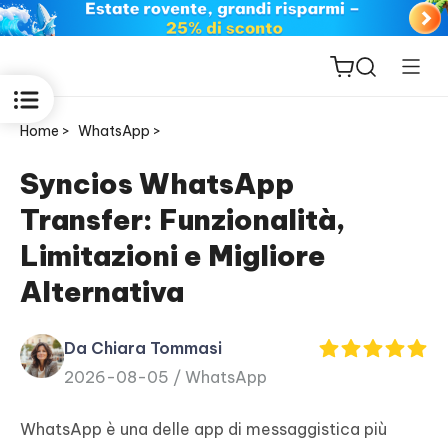
Home >
WhatsApp >
Syncios WhatsApp
Transfer: Funzionalità,
ReiBoot
Limitazioni e Migliore
for iOS
Alternativa
PDNob
New
PDF
Da Chiara Tommasi
Editor
2026-08-05 /
WhatsApp
iAnyGo
WhatsApp è una delle app di messaggistica più