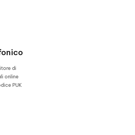
efonico
itore di
li online
codice PUK