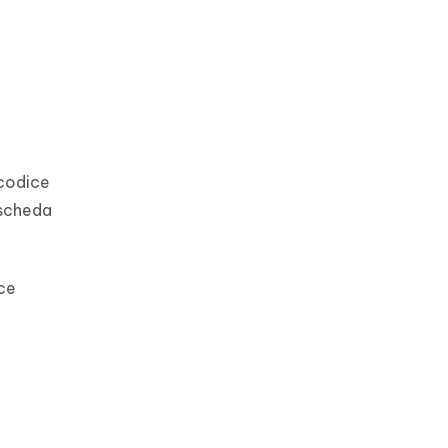
 codice
 scheda
ce