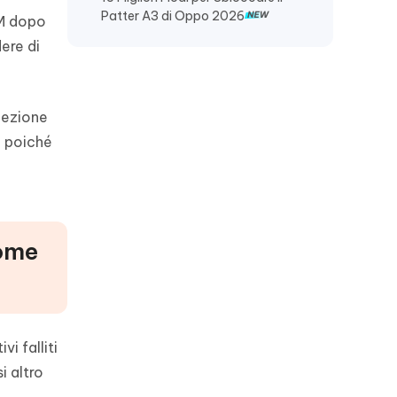
Patter A3 di Oppo 2026
IM dopo
ere di
fezione
, poiché
Come
i falliti
i altro