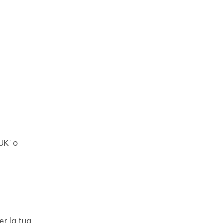
UK' o
er la tua