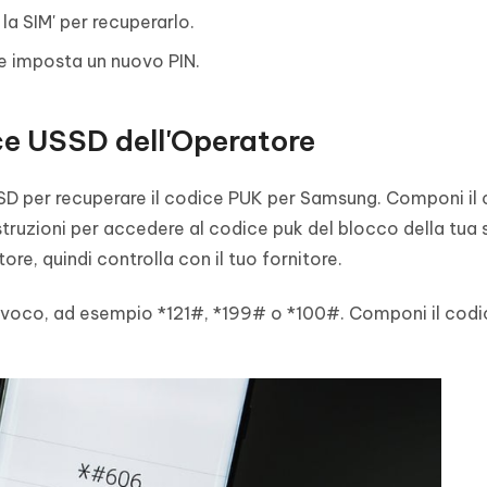
la SIM' per recuperarlo.
o e imposta un nuovo PIN.
ce USSD dell'Operatore
SSD per recuperare il codice PUK per Samsung. Componi il
istruzioni per accedere al codice puk del blocco della tua
re, quindi controlla con il tuo fornitore.
ivoco, ad esempio *121#, *199# o *100#. Componi il codi