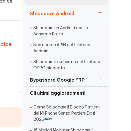
incredibili funzionalità
codice
Vedere Ora
AI
Sbloccare Android
Iniziare
ù
Altri Consigli Utili
Sbloccare un Android con lo
Schermo Rotto
odice
Non ricordo il PIN del telefono
Android
Sbloccare lo schermo del telefono
Altri Consigli Utili
OPPO bloccato
Bypassare Google FRP
Gli ultimi aggiornamenti
Rimuovere verifica account
Google (FRP)
Come Sbloccare il Blocco Pattern
Come Bypassare Huawei FRP
del Mi Phone Senza Perdere Dati
2026
I 10 Migliori Strumenti di Sblocco
FRP
15 Migliori Modi per Sbloccare il