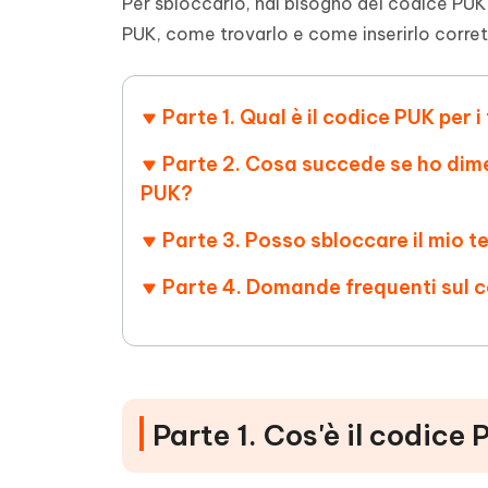
Per sbloccarlo, hai bisogno del codice PUK
4DDiG - Windows Data Recovery
4DDiG 
OCR & conversione PDF online gratis
Creare d
PUK, come trovarlo e come inserirlo corre
l'AI
Recuperare i file cancellati in Windows
Recuperar
Mobile
Gratis
PixPretty AI Photo Editor
Tenors
iAnyGo- iOS APP
iAnyGo
Strumento gratuito di fotoritocco con
Vedi Tutti i Prodotti
Parte 1. Qual è il codice PUK per
IA
Trasforma
Cambiare la posizione dell'iPhone senza
Cambiare
contenuti
PC
PC
Parte 2. Cosa succede se ho dime
PUK?
UltData for Android APP
APP Cl
Recuperare i dati Android senza PC
Pulire l'
Parte 3. Posso sbloccare il mio 
Parte 4. Domande frequenti sul
Parte 1. Cos'è il codice