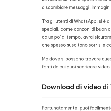
4DDiG - Windows Data Recovery
4DDiG 
OCR & conversione PDF online gratis
Creare d
a scambiare messaggi, immagini e
l'AI
Recuperare i file cancellati in Windows
Recuperar
Mobile
Gratis
PixPretty AI Photo Editor
Tenors
Tra gli utenti di WhatsApp, si è 
iAnyGo- iOS APP
iAnyGo
Strumento gratuito di fotoritocco con
Vedi Tutti i Prodotti
IA
Trasforma
Cambiare la posizione dell'iPhone senza
Cambiare
speciali, come canzoni di buon c
contenuti
PC
PC
da un po' di tempo, avrai sicuram
UltData for Android APP
APP Cl
che spesso suscitano sorrisi e co
Recuperare i dati Android senza PC
Pulire l'
Ma dove si possono trovare ques
fonti da cui puoi scaricare video 
Download di video d
Fortunatamente, puoi facilmente