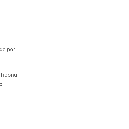
oad per
 l'icona
o.