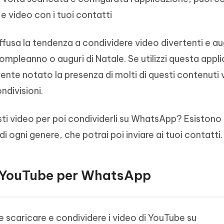
- Mac Data Recovery
iapositive in pochi secondi con
Riassumitore di documenti PDF con 
 video con i tuoi contatti
e i file eliminati su Mac
Tenorshare AI Writer
Hot
New
hare AI Bypass
diffusa la tendenza a condividere video divertenti e au
 - APP Android Fake GPS
iCareFone Transfer APP
Scrivere in modo più intelligente, pi
re i contenuti dell' AI in
veloce e migliore con l'AI
 la posizione di Android senza
Trasferire chat Whatsapp
ompleanno o auguri di Natale. Se utilizzi questa appl
 simili a quelli umani
Android/iPhone
ente notato la presenza di molti di questi contenuti 
eanup Pro
ndivisioni.
iPhone con AI gratis
ti video per poi condividerli su WhatsApp? Esistono
di ogni genere, che potrai poi inviare ai tuoi contatti.
i YouTube per WhatsApp
 scaricare e condividere i video di YouTube su