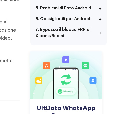
incredibili funzionalità
Vedere Ora
AI
5. Problemi di Foto Android
Iniziare
6. Consigli utili per Android
guri
ù
Altri Consigli Utili
7. Bypassa il blocco FRP di
icazione
Xiaomi/Redmi
video,
Altri Consigli Utili
 molte
UltData WhatsApp