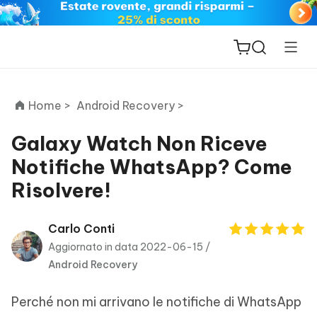
Home >
Android Recovery >
Galaxy Watch Non Riceve
Notifiche WhatsApp? Come
ReiBoot
Risolvere!
for iOS
PDNob
Carlo Conti
New
PDF
Aggiornato in data 2022-06-15 /
Editor
Android Recovery
iAnyGo
Perché non mi arrivano le notifiche di WhatsApp