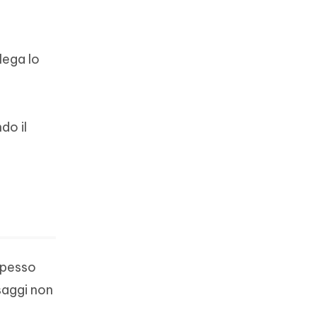
lega lo
do il
spesso
saggi non