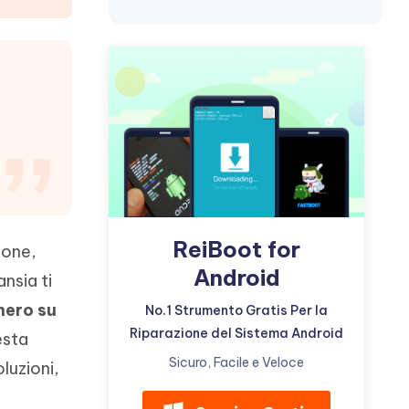
incredibili funzionalità
Vedere Ora
AI
Iniziare
ù
Altri Consigli Utili
Altri Consigli Utili
ReiBoot for
ione,
Android
nsia ti
nero su
No.1 Strumento Gratis Per la
Riparazione del Sistema Android
esta
Sicuro, Facile e Veloce
luzioni,