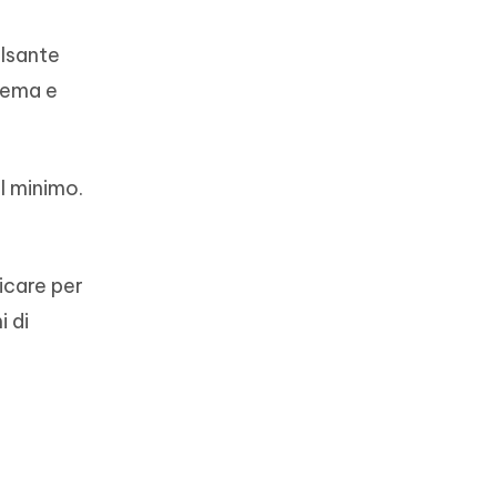
ulsante
stema e
l minimo.
icare per
 di