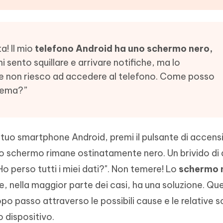
- Mac Data Recovery
iapositive in pochi secondi con
Riassumitore di documenti PDF con 
e i file eliminati su Mac
Tenorshare AI Writer
Hot
New
hare AI Bypass
 - APP Android Fake GPS
iCareFone Transfer APP
Scrivere in modo più intelligente, pi
a! Il mio
telefono Android ha uno schermo nero,
re i contenuti dell' AI in
veloce e migliore con l'AI
 la posizione di Android senza
Trasferire chat Whatsapp
ni sento squillare e arrivare notifiche, ma lo
 simili a quelli umani
Android/iPhone
e non riesco ad accedere al telefono. Come posso
eanup Pro
blema?”
iPhone con AI gratis
 tuo smartphone Android, premi il pulsante di accens
 lo schermo rimane ostinatamente nero. Un brivido di a
Ho perso tutti i miei dati?". Non temere! Lo
schermo 
 nella maggior parte dei casi, ha una soluzione. Qu
 passo attraverso le possibili cause e le relative so
uo dispositivo.