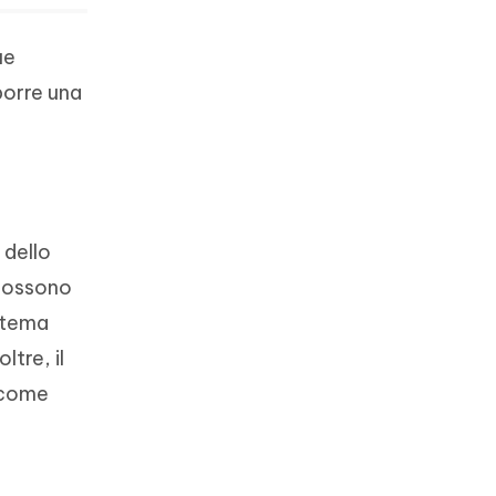
ue
porre una
 dello
 possono
istema
ltre, il
 come