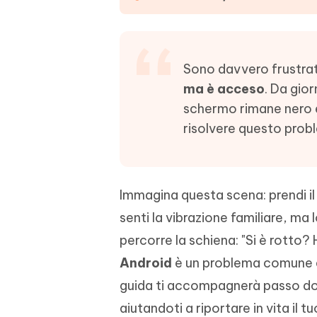
4DDiG - Windows Data Recovery
4DDiG 
OCR & conversione PDF online gratis
Creare d
l'AI
Recuperare i file cancellati in Windows
Recuperar
Mobile
Gratis
PixPretty AI Photo Editor
Tenors
iAnyGo- iOS APP
iAnyGo
Strumento gratuito di fotoritocco con
Vedi Tutti i Prodotti
Sono davvero frustrat
IA
Trasforma
Cambiare la posizione dell'iPhone senza
Cambiare
ma è acceso
. Da gior
contenuti
PC
PC
schermo rimane nero 
UltData for Android APP
APP Cl
risolvere questo pro
Recuperare i dati Android senza PC
Pulire l'
Immagina questa scena: prendi il
senti la vibrazione familiare, ma
percorre la schiena: "Si è rotto? 
Android
è un problema comune e,
guida ti accompagnerà passo dopo
aiutandoti a riportare in vita il t