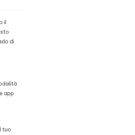
 il
esto
ado di
odalità
le app
l tuo