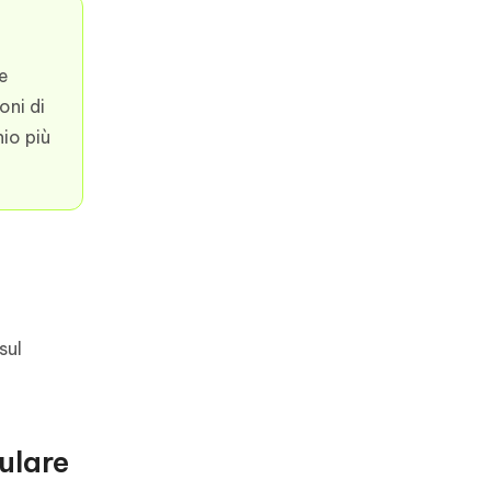
re
oni di
io più
sul
ulare