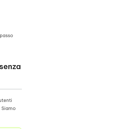
 passo
 senza
utenti
i. Siamo