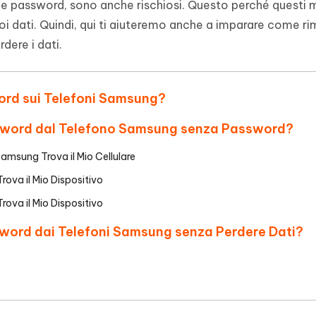
le password, sono anche rischiosi. Questo perché questi 
- Mac Data Recovery
iapositive in pochi secondi con
Riassumitore di documenti PDF con 
uoi dati. Quindi, qui ti aiuteremo anche a imparare come r
e i file eliminati su Mac
dere i dati.
Tenorshare AI Writer
Hot
New
hare AI Bypass
 - APP Android Fake GPS
iCareFone Transfer APP
Scrivere in modo più intelligente, pi
re i contenuti dell' AI in
veloce e migliore con l'AI
 la posizione di Android senza
Trasferire chat Whatsapp
 simili a quelli umani
Android/iPhone
word sui Telefoni Samsung?
eanup Pro
sword dal Telefono Samsung senza Password?
iPhone con AI gratis
amsung Trova il Mio Cellulare
ova il Mio Dispositivo
ova il Mio Dispositivo
word dai Telefoni Samsung senza Perdere Dati?