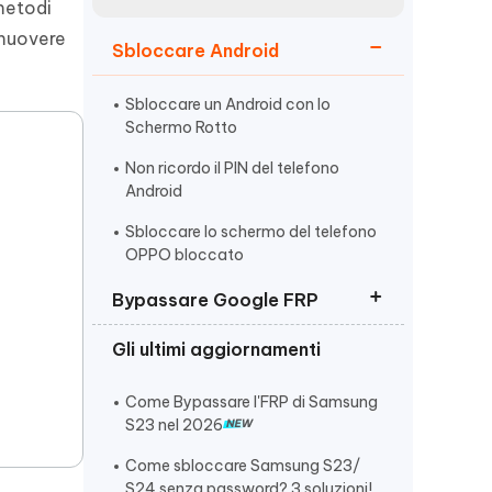
incredibili funzionalità
metodi
Vedere Ora
AI
imuovere
Sbloccare Android
Iniziare
ù
Altri Consigli Utili
Sbloccare un Android con lo
Schermo Rotto
Non ricordo il PIN del telefono
Android
Sbloccare lo schermo del telefono
Altri Consigli Utili
OPPO bloccato
Bypassare Google FRP
Gli ultimi aggiornamenti
Rimuovere verifica account
Google (FRP)
Come Bypassare l'FRP di Samsung
Come Bypassare Huawei FRP
S23 nel 2026
I 10 Migliori Strumenti di Sblocco
Come sbloccare Samsung S23/
FRP
S24 senza password? 3 soluzioni!