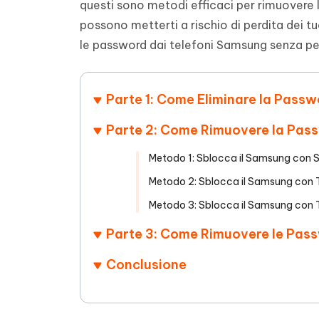
questi sono metodi efficaci per rimuovere 
4DDiG - Windows Data Recovery
4DDiG 
OCR & conversione PDF online gratis
Creare d
l'AI
possono metterti a rischio di perdita dei t
Recuperare i file cancellati in Windows
Recuperar
Mobile
Gratis
le password dai telefoni Samsung senza per
PixPretty AI Photo Editor
Tenors
iAnyGo- iOS APP
iAnyGo
Strumento gratuito di fotoritocco con
Vedi Tutti i Prodotti
IA
Trasforma
Cambiare la posizione dell'iPhone senza
Cambiare
contenuti
PC
PC
Parte 1: Come Eliminare la Pass
UltData for Android APP
APP Cl
Parte 2: Come Rimuovere la Pas
Recuperare i dati Android senza PC
Pulire l'
Metodo 1: Sblocca il Samsung con S
Metodo 2: Sblocca il Samsung con Tr
Metodo 3: Sblocca il Samsung con Tr
Parte 3: Come Rimuovere le Pass
Conclusione