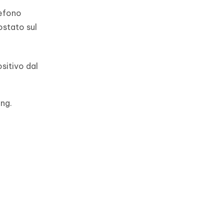
lefono
ostato sul
ositivo dal
ung.