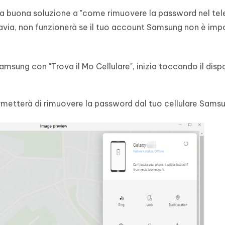
a buona soluzione a "come rimuovere la password nel te
avia, non funzionerà se il tuo account Samsung non è imp
Samsung con "Trova il Mo Cellulare", inizia toccando il disp
ermetterà di rimuovere la password dal tuo cellulare Sams