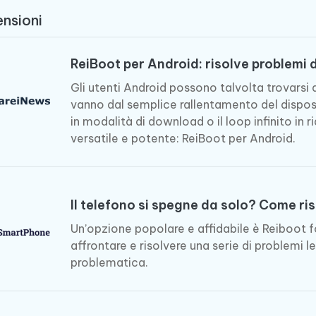
Tenorshare AI Writer
Hot
New
nsioni
hare AI Bypass
 - APP Android Fake GPS
iCareFone Transfer APP
Scrivere in modo più intelligente, pi
re i contenuti dell' AI in
veloce e migliore con l'AI
 la posizione di Android senza
Trasferire chat Whatsapp
 simili a quelli umani
Android/iPhone
ReiBoot per Android: risolve problemi
Gli utenti Android possono talvolta trovarsi d
eanup Pro
vanno dal semplice rallentamento del dispos
iPhone con AI gratis
in modalità di download o il loop infinito in
versatile e potente: ReiBoot per Android.
Il telefono si spegne da solo? Come ri
Un’opzione popolare e affidabile è Reiboot 
affrontare e risolvere una serie di problemi le
problematica.