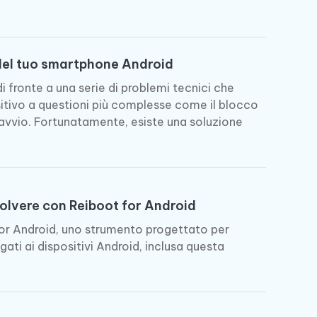
ù
Altri Consigli Utili
 del tuo smartphone Android
i fronte a una serie di problemi tecnici che
itivo a questioni più complesse come il blocco
Altri Consigli Utili
 riavvio. Fortunatamente, esiste una soluzione
solvere con Reiboot for Android
for Android, uno strumento progettato per
gati ai dispositivi Android, inclusa questa