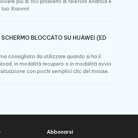
lvere più di 150 problemi di telefoni Android e
l tuo Xiaomi!
O SCHERMO BLOCCATO SU HUAWEI (ED
a consigliato da utilizzare quando si ha il
oad, in modalità recupero o in modalità avvio
situazione con pochi semplici clic del mouse.
o
Abbonarsi