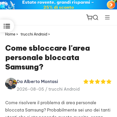
Home >
trucchi Android >
Come sbloccare l'area
personale bloccata
ReiBoot
Samsung?
for iOS
Da Alberto Montasi
PDNob
2026-08-05 /
trucchi Android
New
PDF
Editor
Come risolvere il problema di area personale
bloccata Samsung? Probabilmente sei uno dei tanti
iAnyGo