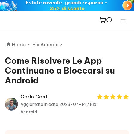
Home >
Fix Android >
Come Risolvere Le App
Continuano a Bloccarsi su
ReiBoot
Android
for iOS
PDNob
Carlo Conti
New
PDF
Aggiornato in data 2023-07-14 /
Fix
Editor
Android
iAnyGo