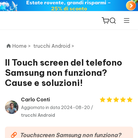
Home >
trucchi Android >
Il Touch screen del telefono
Samsung non funziona?
ReiBoot
Cause e soluzioni!
for iOS
PDNob
Carlo Conti
New
PDF
Aggiornato in data 2024-08-20 /
Editor
trucchi Android
iAnyGo
Touchscreen Samsung non funziona?