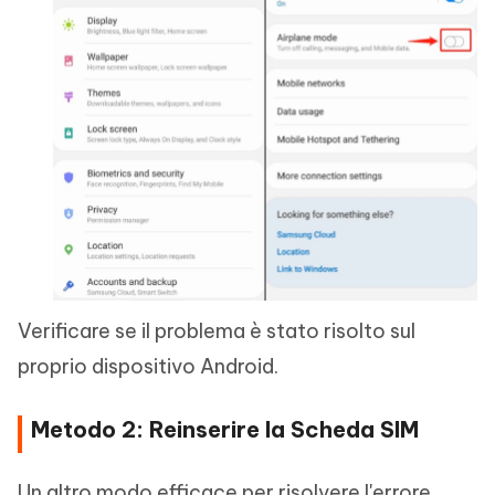
Verificare se il problema è stato risolto sul
proprio dispositivo Android.
Metodo 2: Reinserire la Scheda SIM
Un altro modo efficace per risolvere l'errore