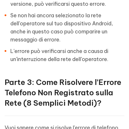
versione, può verificarsi questo errore.
Se non hai ancora selezionato la rete
dell'operatore sul tuo dispositivo Android,
anche in questo caso può comparire un
messaggio di errore.
L'errore può verificarsi anche a causa di
un'interruzione della rete dell’operatore.
Parte 3: Come Risolvere l’Errore
Telefono Non Registrato sulla
Rete (8 Semplici Metodi)?
Vuoi sapere come si risolve l'errore di telefono