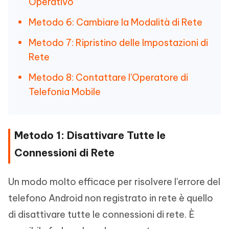
Operativo
Metodo 6: Cambiare la Modalità di Rete
Metodo 7: Ripristino delle Impostazioni di
Rete
Metodo 8: Contattare l'Operatore di
Telefonia Mobile
Metodo 1: Disattivare Tutte le
Connessioni di Rete
Un modo molto efficace per risolvere l'errore del
telefono Android non registrato in rete è quello
di disattivare tutte le connessioni di rete. È