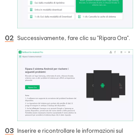
Successivamente, fare clic su "Ripara Ora".
Inserire e ricontrollare le informazioni sul