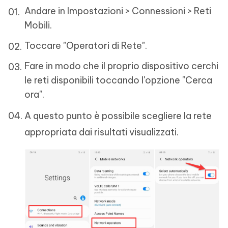
Andare in Impostazioni > Connessioni > Reti
Mobili.
Toccare "Operatori di Rete".
Fare in modo che il proprio dispositivo cerchi
le reti disponibili toccando l'opzione "Cerca
ora".
A questo punto è possibile scegliere la rete
appropriata dai risultati visualizzati.