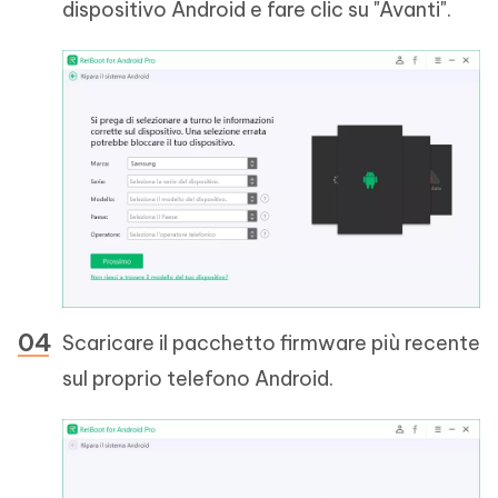
dispositivo Android e fare clic su "Avanti".
Scaricare il pacchetto firmware più recente
sul proprio telefono Android.