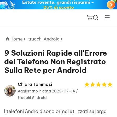
Home >
trucchi Android >
9 Soluzioni Rapide all'Errore
del Telefono Non Registrato
ReiBoot
Sulla Rete per Android
for iOS
PDNob
Chiara Tommasi
New
PDF
Aggiornato in data 2023-07-14 /
Editor
trucchi Android
iAnyGo
I telefoni Android sono ormai utilizzati su larga