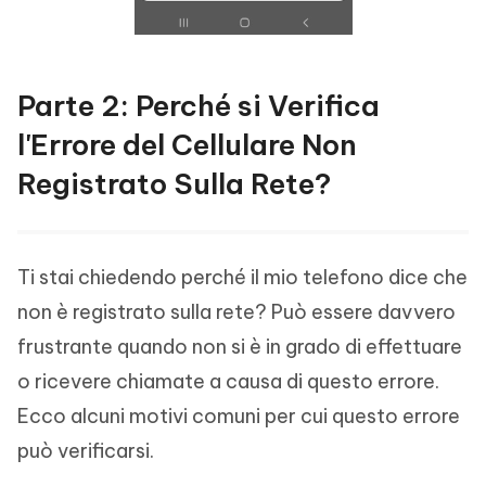
Parte 2: Perché si Verifica
l'Errore del Cellulare Non
Registrato Sulla Rete?
Ti stai chiedendo perché il mio telefono dice che
non è registrato sulla rete? Può essere davvero
frustrante quando non si è in grado di effettuare
o ricevere chiamate a causa di questo errore.
Ecco alcuni motivi comuni per cui questo errore
può verificarsi.