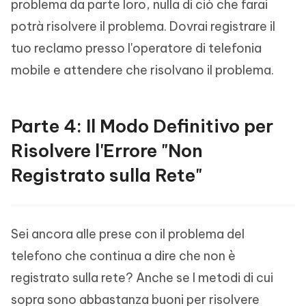
problema da parte loro, nulla di ciò che farai
potrà risolvere il problema. Dovrai registrare il
tuo reclamo presso l'operatore di telefonia
mobile e attendere che risolvano il problema.
Parte 4: Il Modo Definitivo per
Risolvere l'Errore "Non
Registrato sulla Rete"
Sei ancora alle prese con il problema del
telefono che continua a dire che non è
registrato sulla rete? Anche se I metodi di cui
sopra sono abbastanza buoni per risolvere