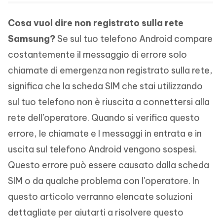
Cosa vuol dire non registrato sulla rete
Samsung?
Se sul tuo telefono Android compare
costantemente il messaggio di errore solo
chiamate di emergenza non registrato sulla rete,
significa che la scheda SIM che stai utilizzando
sul tuo telefono non è riuscita a connettersi alla
rete dell’operatore. Quando si verifica questo
errore, le chiamate e I messaggi in entrata e in
uscita sul telefono Android vengono sospesi.
Questo errore può essere causato dalla scheda
SIM o da qualche problema con l'operatore. In
questo articolo verranno elencate soluzioni
dettagliate per aiutarti a risolvere questo