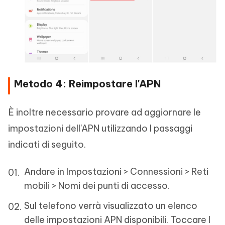
Metodo 4: Reimpostare l'APN
È inoltre necessario provare ad aggiornare le
impostazioni dell'APN utilizzando I passaggi
indicati di seguito.
Andare in Impostazioni > Connessioni > Reti
mobili > Nomi dei punti di accesso.
Sul telefono verrà visualizzato un elenco
delle impostazioni APN disponibili. Toccare I