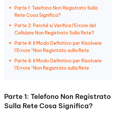
Parte 1: Telefono Non Registrato Sulla
Rete Cosa Significa?
Parte 2: Perché si Verifica l’Errore del
Cellulare Non Registrato Sulla Rete?
Parte 4: Il Modo Definitivo per Risolvere
l’Errore “Non Registrato sulla Rete
Parte 4: Il Modo Definitivo per Risolvere
l’Errore “Non Registrato sulla Rete
Parte 1: Telefono Non Registrato
Sulla Rete Cosa Significa?