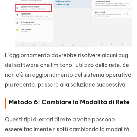
L'aggiornamento dovrebbe risolvere alcuni bug
del software che limitano l'utilizzo della rete. Se
non c'è un aggiornamento del sistema operativo
più recente, passare alla soluzione successiva.
Metodo 6: Cambiare la Modalità di Rete
Questi tipi di errori di rete a volte possono
essere facilmente risolti cambiando la modalità