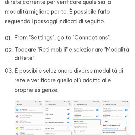
di rete corrente per verificare quale sia la
modalità migliore per te. È possibile farlo
seguendo I passaggi indicati di seguito.
From "Settings", go to "Connections".
Toccare "Reti mobili" e selezionare "Modalità
di Rete".
È possibile selezionare diverse modalità di
rete e verificare quella più adatta alle
proprie esigenze.