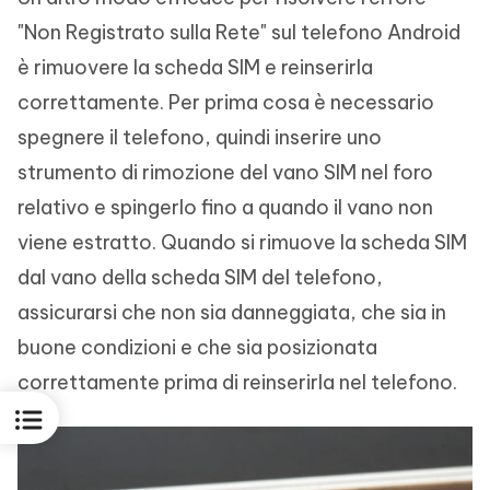
"Non Registrato sulla Rete" sul telefono Android
è rimuovere la scheda SIM e reinserirla
correttamente. Per prima cosa è necessario
spegnere il telefono, quindi inserire uno
strumento di rimozione del vano SIM nel foro
relativo e spingerlo fino a quando il vano non
viene estratto. Quando si rimuove la scheda SIM
dal vano della scheda SIM del telefono,
assicurarsi che non sia danneggiata, che sia in
buone condizioni e che sia posizionata
correttamente prima di reinserirla nel telefono.