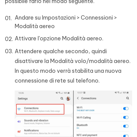
possibile farlo nel modo seguente.
Andare su Impostazioni > Connessioni >
Modalità aereo
Attivare l'opzione Modalità aereo.
Attendere qualche secondo, quindi
disattivare la Modalità volo/modalità aereo.
In questo modo verrà stabilita una nuova
connessione di rete sul telefono.