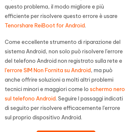
questo problema, il modo migliore e più
efficiente per risolvere questo errore è usare
Tenorshare ReiBoot for Android
.
Come eccellente strumento di riparazione del
sistema Android, non solo può risolvere l'errore
del telefono Android non registrato sulla rete e
l’errore SIM Non Fornita su Android
, ma può
anche offrire soluzioni a molti altri problemi
tecnici minori e maggiori come lo
schermo nero
sul telefono Android
. Seguire I passaggi indicati
di seguito per risolvere efficacemente l'errore
sul proprio dispositivo Android.