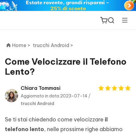
Home >
trucchi Android >
Come Velocizzare il Telefono
Lento?
ReiBoot
for iOS
Chiara Tommasi
Aggiornato in data 2023-07-14 /
PDNob
trucchi Android
New
PDF
Editor
Se ti stai chiedendo come velocizzare
il
iAnyGo
telefono lento
, nelle prossime righe abbiamo