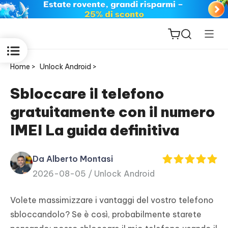
Home >
Unlock Android >
Sbloccare il telefono
gratuitamente con il numero
ReiBoot
IMEI La guida definitiva
for iOS
Da Alberto Montasi
PDNob
2026-08-05 /
Unlock Android
New
PDF
Editor
Volete massimizzare i vantaggi del vostro telefono
sbloccandolo? Se è così, probabilmente starete
iAnyGo