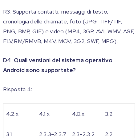
R3: Supporta contatti, messaggi di testo,
cronologia delle chiamate, foto (JPG, TIFF/TIF,
PNG, BMP, GIF) e video (MP4, 3GP, AVI, WMV, ASF,
FLV,RM/RMVB, M4V, MOV, 3G2, SWF, MPG).
D4: Quali versioni del sistema operativo
Android sono supportate?
Risposta 4:
4.2.x
4.1.x
4.0.x
3.2
3.1
2.3.3–2.3.7
2.3–2.3.2
2.2