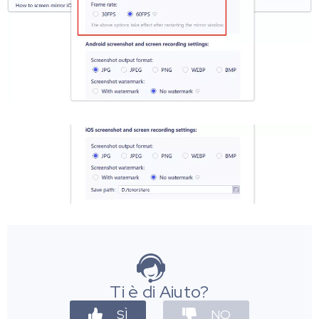
Ti è di Aiuto?
SÌ
NO