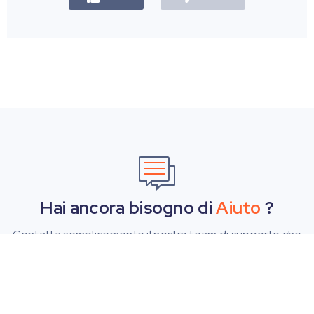
Hai ancora bisogno di
Aiuto
?
Contatta semplicemente il nostro team di supporto che
sarà lieto di aiutarti. Puoi
inviare un modulo online qui.
.
INIZIA ORA