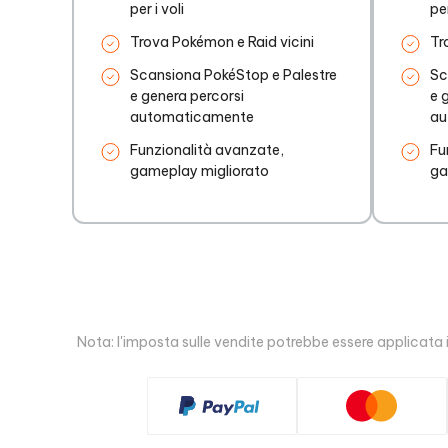
per i voli
per
Trova Pokémon e Raid vicini
Tr
Scansiona PokéStop e Palestre
Sc
e genera percorsi
e 
automaticamente
au
Funzionalità avanzate,
Fu
gameplay migliorato
ga
Nota: l'imposta sulle vendite potrebbe essere applicata in