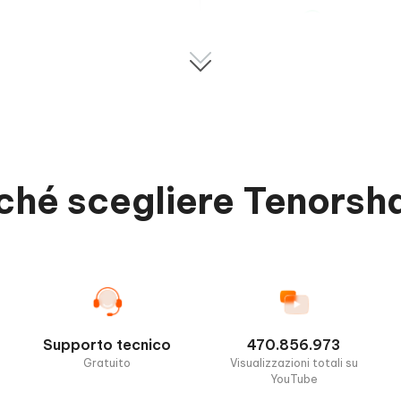
ooldown
HOT
mon/Raid nelle vicinanze
enerazione automatica
ché scegliere Tenorsh
 ricerca sul campo
PoGo
HOT
le mappa
Supporto tecnico
470.856.973
Gratuito
Visualizzazioni totali su
storici
YouTube