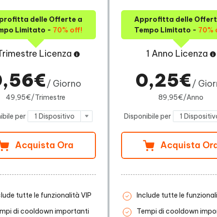
rofitta delle Offerte a
Approfitta delle Offert
mpo Limitato -
70% off!
Tempo Limitato -
70% o
 Trimestre Licenza
1 Anno Licenza
0,56€
0,25€
/ Giorno
/ Gio
49,95€/Trimestre
89,95€/Anno
ibile per
1 Dispositivo
Disponibile per
1 Dispositiv
Acquista Ora
Acquista Or
clude tutte le funzionalità VIP
Include tutte le funzional
mpi di cooldown importanti
Tempi di cooldown impor