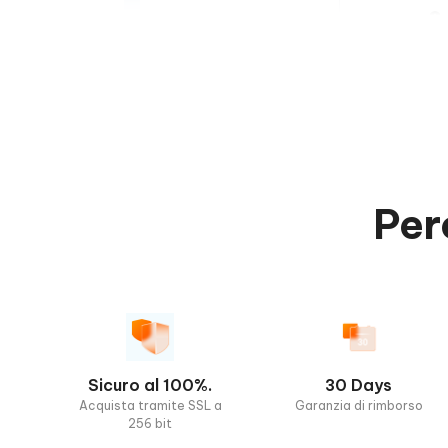
Preferiti
Timer di c
Trova Poké
HOT
PokeStop
Percorsi G
Per
HOT
Funzionalità
esclusive per i
Compito di
giocatori
Percorsi 
Cambia sti
Sicuro al 100%.
30 Days
Acquista tramite SSL a
Garanzia di rimborso
Documenti 
256 bit