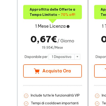
Approfitta delle Offerte a
App
Tempo Limitato -
70% off!
Te
1 Mese Licenza
1
0,67€
/ Giorno
19,95€/Mese
Disponibile per
1 Dispositivo
Dispon
Acquista Ora
Include tutte le funzionalità VIP
In
Tempi di cooldown importanti
Te