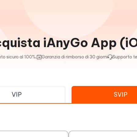
quista iAnyGo App (i
o sicuro al 100%.
Garanzia di rimborso di 30 giorni
Supporto t
VIP
SVIP