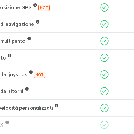
posizione GPS
HOT
di navigazione
multipunto
rto
del joystick
HOT
ei ritorni
velocità personalizzati
PX