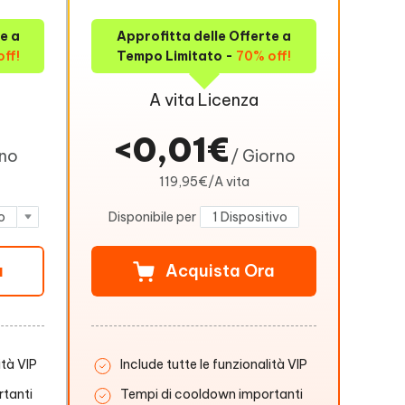
e a
Approfitta delle Offerte a
ff!
Tempo Limitato -
70% off!
A vita Licenza
<0,01€
rno
/ Giorno
119,95€/A vita
o
Disponibile per
1 Dispositivo
a
Acquista Ora
ità VIP
Include tutte le funzionalità VIP
tanti
Tempi di cooldown importanti