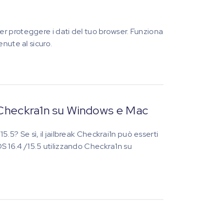
e per proteggere i dati del tuo browser. Funziona
nute al sicuro.
n Checkra1n su Windows e Mac
15.5? Se sì, il jailbreak Checkrai1n può esserti
iOS 16.4 /15.5 utilizzando Checkra1n su