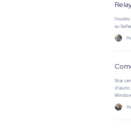
Rela
l'inoltr
su Safa
Po
Come 
Stai cer
d’aiuto
Window
Po