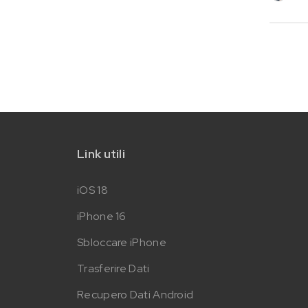
Link utili
iOS 18
iPhone 16
Sbloccare iPhone
Trasferire Dati
Recupero Dati Android