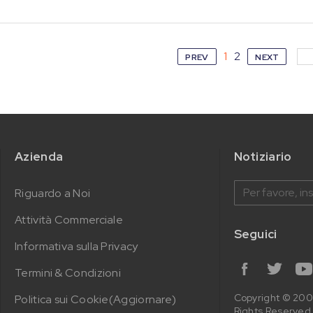
1
2
PREV
NEXT
Azienda
Notiziario
Riguardo a Noi
Attività Commerciale
Seguici
Informativa sulla Privacy
Termini & Condizioni
Copyright © 2
Politica sui Cookie(Aggiornare)
Rights Reserved.