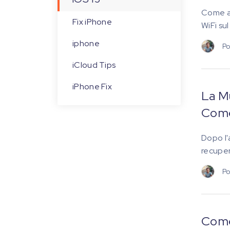
Come ag
Fix iPhone
WiFi su
iphone
Po
iCloud Tips
iPhone Fix
La M
Come
Dopo l'
recupera
Po
Come 