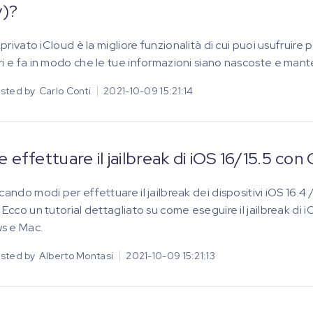
y)?
o privato iCloud è la migliore funzionalità di cui puoi usufruir
ri e fa in modo che le tue informazioni siano nascoste e mante
sted by
Carlo Conti
2021-10-09 15:21:14
effettuare il jailbreak di iOS 16/15.5 co
cando modi per effettuare il jailbreak dei dispositivi iOS 16.4 /
. Ecco un tutorial dettagliato su come eseguire il jailbreak di 
s e Mac.
sted by
Alberto Montasi
2021-10-09 15:21:13