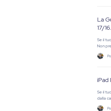
La Gu
17/16
Se il t
Non pre
Po
iPad 
Se il t
dalla ca
Po