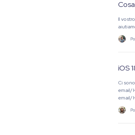
Cosa 
Il vost
aiutiam
Po
iOS 1
Ci sono
email/ 
email/ 
Po