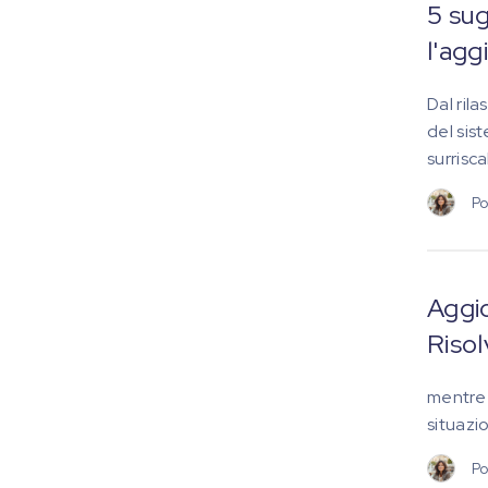
5 sug
l'agg
Dal ril
del sis
surrisca
Po
Aggio
Risol
mentre 
situazi
Po