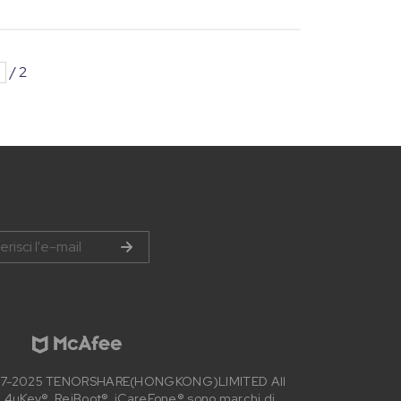
/
2
007-2025 TENORSHARE(HONGKONG)LIMITED All
 4uKey®, ReiBoot®, iCareFone® sono marchi di