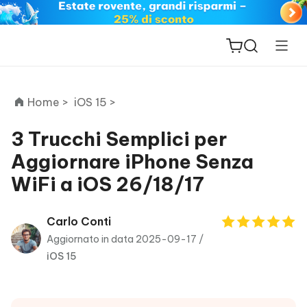
Home >
iOS 15 >
3 Trucchi Semplici per
Aggiornare iPhone Senza
ReiBoot
WiFi a iOS 26/18/17
for iOS
PDNob
Carlo Conti
New
PDF
Aggiornato in data 2025-09-17 /
Editor
iOS 15
iAnyGo