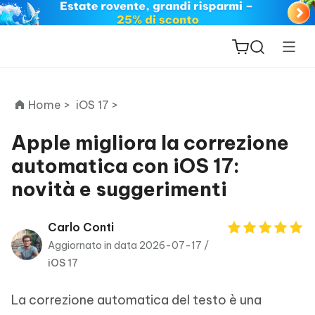
Home >
iOS 17 >
Apple migliora la correzione
automatica con iOS 17:
ReiBoot
novità e suggerimenti
for iOS
PDNob
Carlo Conti
New
PDF
Aggiornato in data 2026-07-17 /
Editor
iOS 17
iAnyGo
La correzione automatica del testo è una