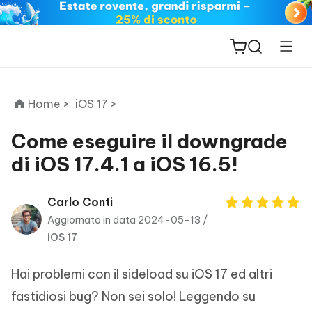
Home >
iOS 17 >
Come eseguire il downgrade
di iOS 17.4.1 a iOS 16.5!
ReiBoot
for iOS
Carlo Conti
Aggiornato in data 2024-05-13 /
PDNob
iOS 17
New
PDF
Editor
Hai problemi con il sideload su iOS 17 ed altri
iAnyGo
fastidiosi bug? Non sei solo! Leggendo su