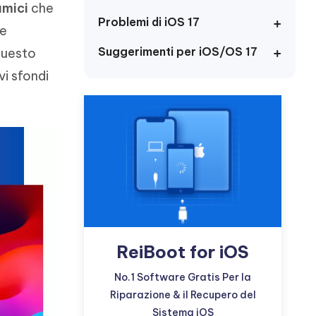
incredibili funzionalità
amici
che
Vedere Ora
AI
Problemi di iOS 17
le
Iniziare
Suggerimenti per iOS/OS 17
 questo
ù
Altri Consigli Utili
vi sfondi
Altri Consigli Utili
ReiBoot for iOS
No.1 Software Gratis Per la
Riparazione & il Recupero del
Sistema iOS