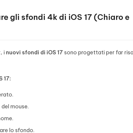
e gli sfondi 4k di iOS 17 (Chiaro e
, i
nuovi sfondi di iOS 17
sono progettati per far risal
S 17:
erato.
o del mouse.
nome.
vare lo sfondo.