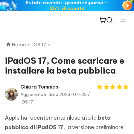
Home >
iOS 17 >
iPadOS 17, Come scaricare e
installare la beta pubblica
ReiBoot
for iOS
Chiara Tommasi
Aggiornato in data 2023-07-25 /
PDNob
iOS 17
New
PDF
Editor
Apple ha recentemente rilasciato la
beta
iAnyGo
pubblica di iPadOS 17
, la versione preliminare