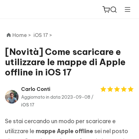
Home >
iOS 17 >
[Novità] Come scaricare e
utilizzare le mappe di Apple
ReiBoot
offline in iOS 17
for iOS
PDNob
Carlo Conti
New
PDF
Aggiornato in data 2023-09-08 /
Editor
iOS 17
iAnyGo
Se stai cercando un modo per scaricare e
utilizzare le
mappe Apple offline
sei nel posto