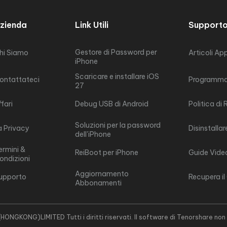
zienda
Link Utili
Support
Gestore di Password per
hi Siamo
Articoli Ap
iPhone
Scaricare e installare iOS
ontattateci
Programma 
27
ffari
Debug USB di Android
Politica di
Soluzioni per la password
a Privacy
Disinstallar
dell'iPhone
ermini &
ReiBoot per iPhone
Guide Vide
ondizioni
Aggiornamento
upporto
Recupera il
Abbonamenti
ONG)LIMITED Tutti i diritti riservati. Il software di Tenorshare non è 