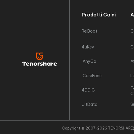
Prodotti Caldi
A
ReiBoot
C
4uKey
C
iAnyGo
A
iCareFone
L
T
4DDiG
C
UltData
S
Copyright © 2007-2026 TENORSHARE(HONGK