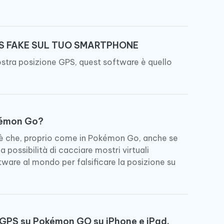
ù
Altri Consigli Utili
S FAKE SUL TUO SMARTPHONE
ostra posizione GPS, quest software è quello
Altri Consigli Utili
kémon Go?
 è che, proprio come in Pokémon Go, anche se
possibilità di cacciare mostri virtuali
tware al mondo per falsificare la posizione su
 GPS su Pokémon GO su iPhone e iPad.