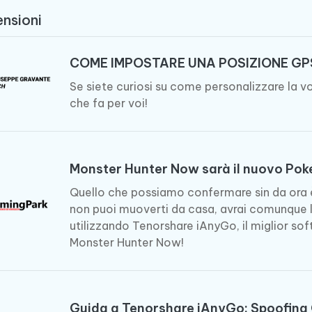
Tenorshare AI Writer
Hot
New
nsioni
hare AI Bypass
 - APP Android Fake GPS
iCareFone Transfer APP
Scrivere in modo più intelligente, pi
re i contenuti dell' AI in
veloce e migliore con l'AI
 la posizione di Android senza
Trasferire chat Whatsapp
 simili a quelli umani
Android/iPhone
COME IMPOSTARE UNA POSIZIONE GP
Se siete curiosi su come personalizzare la v
eanup Pro
che fa per voi!
iPhone con AI gratis
Monster Hunter Now sarà il nuovo Po
Quello che possiamo confermare sin da ora
non puoi muoverti da casa, avrai comunque la 
utilizzando Tenorshare iAnyGo, il miglior sof
Monster Hunter Now!
Guida a Tenorshare iAnyGo: Spoofing