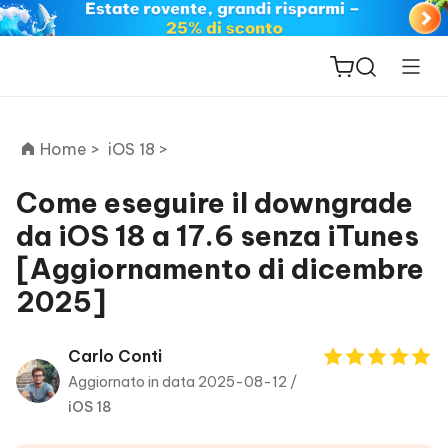
Home >
iOS 18 >
Come eseguire il downgrade
da iOS 18 a 17.6 senza iTunes
ReiBoot
[Aggiornamento di dicembre
for iOS
2025]
PDNob
New
PDF
Carlo Conti
Editor
Aggiornato in data 2025-08-12 /
iOS 18
iAnyGo