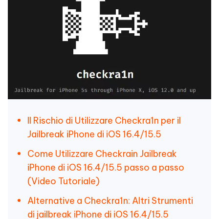
Il Rischio di Utilizzare Checkra1n per il
Jailbreak iPhone di iOS 16.4/15.5
Come Utilizzare Checkrain Jailbreak
iPhone di iOS 16.4/15.5 passo a passo
(Video Tutoriale)
Alternative a Checkra1n: Altri Strumenti
di jailbreak iPhone di iOS 16.4/15.5