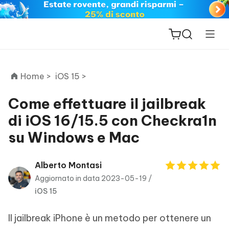
Home >
iOS 15 >
Come effettuare il jailbreak
di iOS 16/15.5 con Checkra1n
ReiBoot
su Windows e Mac
for iOS
PDNob
Alberto Montasi
New
PDF
Aggiornato in data 2023-05-19 /
Editor
iOS 15
iAnyGo
Il jailbreak iPhone è un metodo per ottenere un