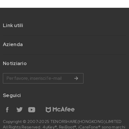
Link utili
Azienda
Notiziario
Seguici
Copyright © 2007-2025 TENORSHARE(HONGKONG)LIMITED
All Rights Reserved. 4uKey®, ReiBoot®, iCareFone® sono marchi