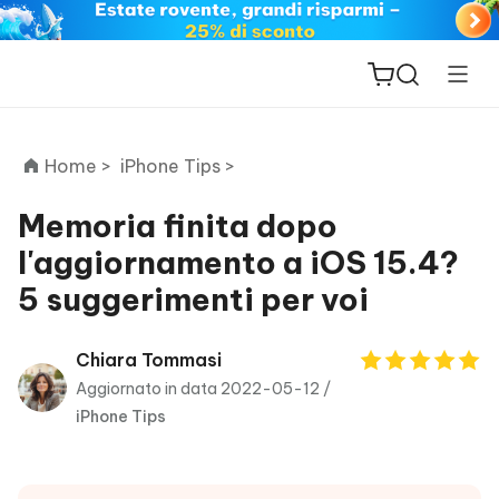
Home >
iPhone Tips >
Memoria finita dopo
l'aggiornamento a iOS 15.4?
ReiBoot
5 suggerimenti per voi
for iOS
PDNob
Chiara Tommasi
New
PDF
Aggiornato in data 2022-05-12 /
Editor
iPhone Tips
iAnyGo