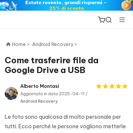
Home >
Android Recovery >
Come trasferire file da
Google Drive a USB
ReiBoot
for iOS
Alberto Montasi
Aggiornato in data 2025-04-11 /
PDNob
Android Recovery
New
PDF
Editor
Le foto sono qualcosa di molto personale per
iAnyGo
tutti. Ecco perché le persone vogliono metterle