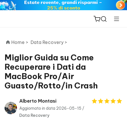
Home >
Data Recovery >
Miglior Guida su Come
Recuperare i Dati da
ReiBoot
MacBook Pro/Air
for iOS
Guasto/Rotto/in Crash
PDNob
New
PDF
Alberto Montasi
Editor
Aggiornato in data 2026-05-15 /
Data Recovery
iAnyGo