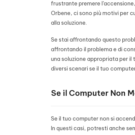
frustrante premere l’accensione,
4DDiG - Windows Data Recovery
4DDiG 
OCR & conversione PDF online gratis
Creare d
l'AI
Recuperare i file cancellati in Windows
Recuperar
Mobile
Orbene, ci sono più motivi per cu
Gratis
PixPretty AI Photo Editor
alla soluzione.
Tenors
iAnyGo- iOS APP
iAnyGo
Strumento gratuito di fotoritocco con
Vedi Tutti i Prodotti
IA
Trasforma
Cambiare la posizione dell'iPhone senza
Cambiare
contenuti
PC
PC
Se stai affrontando questo proble
affrontando il problema e di con
UltData for Android APP
APP Cl
una soluzione appropriata per il
Recuperare i dati Android senza PC
Pulire l'
diversi scenari se il tuo comput
Se il Computer Non M
Se il tuo computer non si accend
In questi casi, potresti anche sen