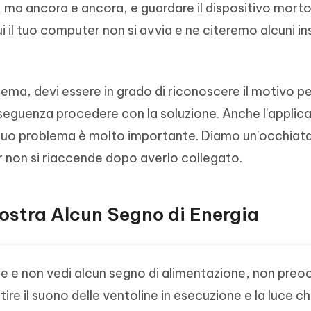
 ma ancora e ancora, e guardare il dispositivo morto
- Mac Data Recovery
iapositive in pochi secondi con
Riassumitore di documenti PDF con 
e i file eliminati su Mac
i il tuo computer non si avvia e ne citeremo alcuni i
Tenorshare AI Writer
Hot
New
hare AI Bypass
 - APP Android Fake GPS
iCareFone Transfer APP
Scrivere in modo più intelligente, pi
re i contenuti dell' AI in
veloce e migliore con l'AI
 la posizione di Android senza
Trasferire chat Whatsapp
 simili a quelli umani
Android/iPhone
ma, devi essere in grado di riconoscere il motivo per
seguenza procedere con la soluzione. Anche l'applica
eanup Pro
 tuo problema è molto importante. Diamo un'occhiata
iPhone con AI gratis
er non si riaccende dopo averlo collegato.
ostra Alcun Segno di Energia
e e non vedi alcun segno di alimentazione, non preoc
tire il suono delle ventoline in esecuzione e la luce c