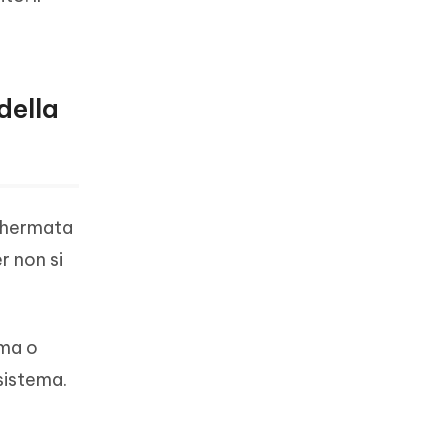
della
schermata
r non si
mma o
 sistema.