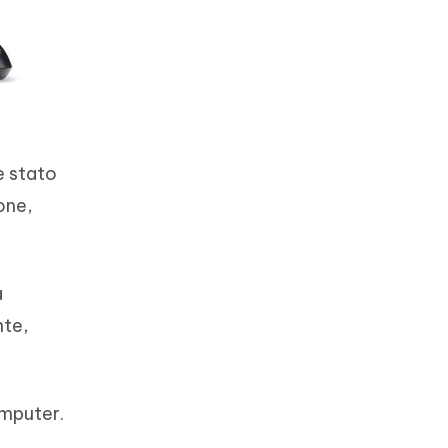
è stato
ione,
a
nte,
omputer.