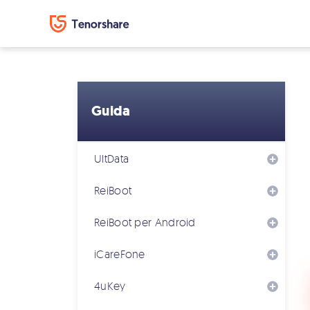
Guida
UltData
ReiBoot
ReiBoot per Android
iCareFone
4uKey