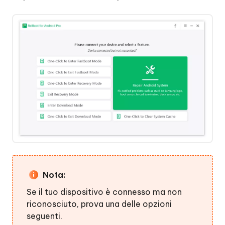
per
uscire
dalla
modalità
download
Ripara
il
sistema
Android
Cancellare
la
cache
di
Nota:
sistema
Android
Se il tuo dispositivo è connesso ma non
riconosciuto, prova una delle opzioni
Passo
seguenti.