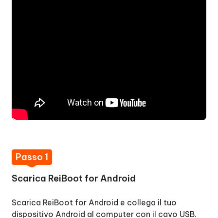
Un
clic
per
uscire
dalla
modalità
Recovery
Un
clic
per
accedere
alla
Passo 1
modalità
download
Scarica ReiBoot for Android
Un
Scarica ReiBoot for Android e collega il tuo
clic
dispositivo Android al computer con il cavo USB.