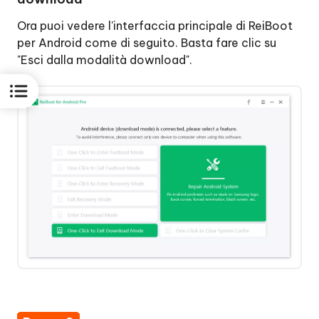
"
Un
Ora puoi vedere l'interfaccia principale di ReiBoot
clic
per Android come di seguito. Basta fare clic su
per
"Esci dalla modalità download".
cancellare
la
cache
di
sistema"
Passo
4:
Cancellare
la
cache
di
sistema
Android
con
successo