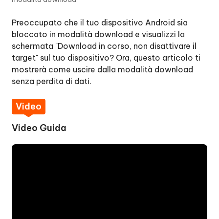
Modalità
Fastboot
Preoccupato che il tuo dispositivo Android sia
bloccato in modalità download e visualizzi la
Un
schermata "Download in corso, non disattivare il
clic
target" sul tuo dispositivo? Ora, questo articolo ti
per
mostrerà come uscire dalla modalità download
uscire
senza perdita di dati.
dalla
Modalità
Video
Fastboot
Video Guida
Un
clic
per
accedere
alla
modalità
Recovery