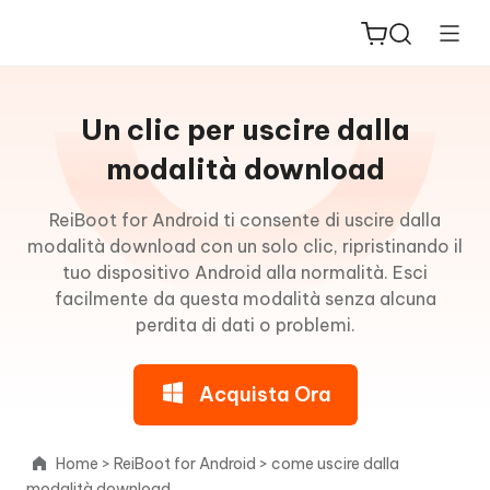
Guida
per
Un clic per uscire dalla
Win
modalità download
Informazioni
ReiBoot for Android ti consente di uscire dalla
ReiBoot
su
modalità download con un solo clic, ripristinando il
for iOS
ReiBoot
tuo dispositivo Android alla normalità. Esci
for
facilmente da questa modalità senza alcuna
PDNob
Android
perdita di dati o problemi.
New
PDF
Editor
Un
Acquista Ora
clic
iAnyGo
per
accedere
Home
>
ReiBoot for Android
>
come uscire dalla
alla
modalità download