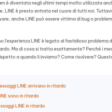
 è diventata negli ultimi tempi molto utilizzata anc
- Mac Data Recovery
iapositive in pochi secondi con
Riassumitore di documenti PDF con 
e i file eliminati su Mac
le, LINE è presto entrata nel cuore di tutti noi. Tutta
Tenorshare AI Writer
Hot
New
are, anche LINE può essere vittima di bug o problemi
hare AI Bypass
 - APP Android Fake GPS
iCareFone Transfer APP
Scrivere in modo più intelligente, pi
re i contenuti dell' AI in
veloce e migliore con l'AI
 la posizione di Android senza
Trasferire chat Whatsapp
 simili a quelli umani
Android/iPhone
o l'esperienza LINE è legato al fastidioso problema d
eanup Pro
tardo. Ma di cosa si tratta esattamente? Perché i me
iPhone con AI gratis
 rispetto a quando li inviamo? Come risolvere? Quest
messaggi LINE arrivano in ritardo
INE sono in ritardo
ssaggi LINE in ritardo