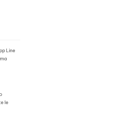
app Line
lema
do
e le