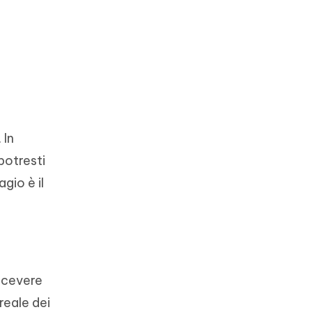
 In
potresti
gio è il
icevere
reale dei