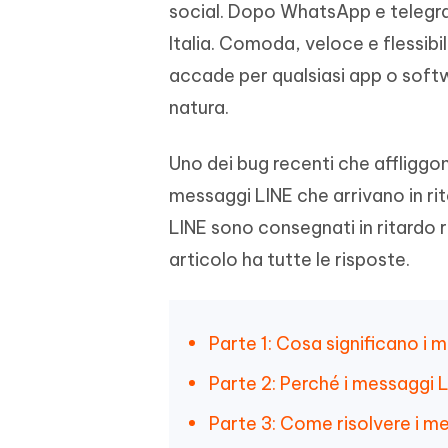
social. Dopo WhatsApp e telegram
4DDiG - Windows Data Recovery
4DDiG 
OCR & conversione PDF online gratis
Creare d
l'AI
Recuperare i file cancellati in Windows
Recuperar
Mobile
Italia. Comoda, veloce e flessibi
Gratis
PixPretty AI Photo Editor
accade per qualsiasi app o softw
Tenors
iAnyGo- iOS APP
iAnyGo
Strumento gratuito di fotoritocco con
Vedi Tutti i Prodotti
natura.
IA
Trasforma
Cambiare la posizione dell'iPhone senza
Cambiare
contenuti
PC
PC
Uno dei bug recenti che affliggon
UltData for Android APP
APP Cl
messaggi LINE che arrivano in ri
Recuperare i dati Android senza PC
Pulire l'
LINE sono consegnati in ritardo
articolo ha tutte le risposte.
Parte 1: Cosa significano i 
Parte 2: Perché i messaggi L
Parte 3: Come risolvere i me