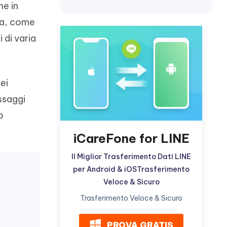
incredibili funzionalità
he in
Vedere Ora
AI
via, come
Iniziare
 di varia
ù
Altri Consigli Utili
ei
ssaggi
Altri Consigli Utili
o
iCareFone for LINE
Il Miglior Trasferimento Dati LINE
per Android & iOSTrasferimento
Veloce & Sicuro
Trasferimento Veloce & Sicuro
PROVA GRATIS