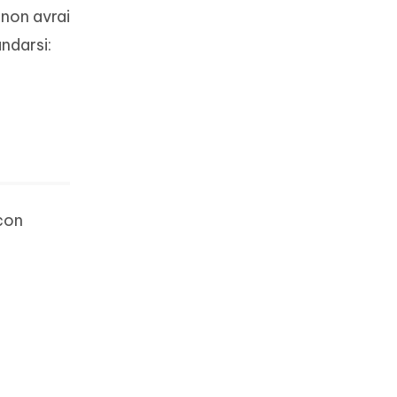
 non avrai
ndarsi:
 con
e